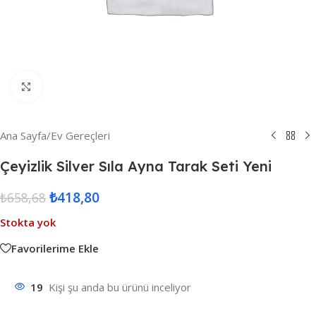
Resmi Büyüt
Ana Sayfa
/
Ev Gereçleri
Çeyizlik Silver Sıla Ayna Tarak Seti Yeni
₺
418,80
₺
658,68
Stokta yok
Favorilerime Ekle
19
Kişi şu anda bu ürünü inceliyor