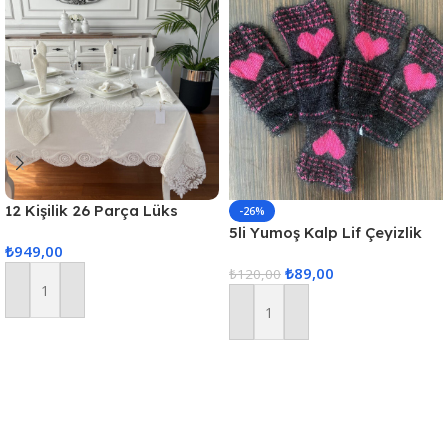
12 Kişilik 26 Parça Lüks
-26%
Gardenya Keten Kumaş
5li Yumoş Kalp Lif Çeyizlik
₺
949,00
Masa Örtüsü Seti
Kalp Lif Siyah Pembe Kalp
₺
89,00
₺
120,00
Sepete Ekle
Sepete Ekle