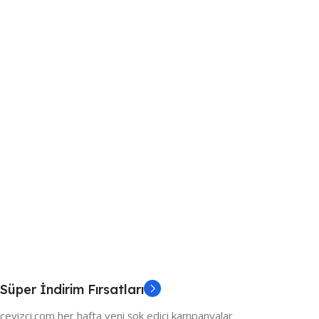
Süper İndirim Fırsatları
ceyizci.com her hafta yeni şok edici kampanyalar