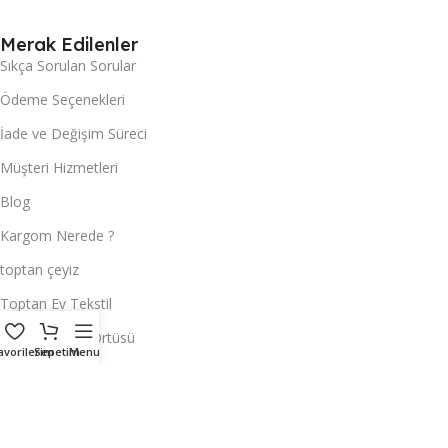
Merak Edilenler
Sıkça Sorulan Sorular
Ödeme Seçenekleri
İade ve Değişim Süreci
Müşteri Hizmetleri
Blog
Kargom Nerede ?
toptan çeyiz
Toptan Ev Tekstil
Toptan Masa Örtüsü
avorilerim
Sepetim
Menu
Hemen Ulaşın
ÇEYİZCİ TEKSTİL