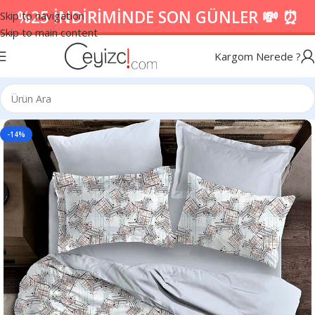
%25 İNDİRİMİNDE SON GÜNLER 💸 ⏰
Skip to navigation
Skip to main content
Kargom Nerede ?
-14%