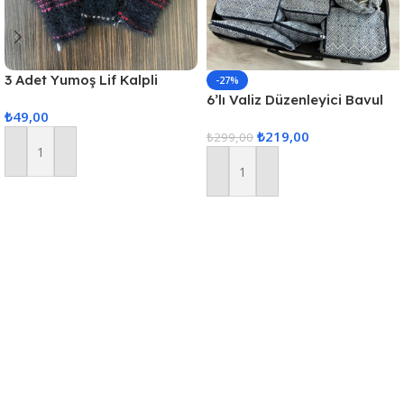
3 Adet Yumoş Lif Kalpli
-27%
Siyah
6’lı Valiz Düzenleyici Bavul
₺
49,00
Içi Organizer Set Seyahat
₺
219,00
Hurcu
₺
299,00
Sepete Ekle
Sepete Ekle