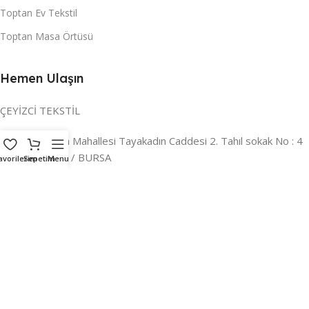
Toptan Ev Tekstil
Toptan Masa Örtüsü
Hemen Ulaşın
ÇEYİZCİ TEKSTİL
Adres:
Reyhan Mahallesi Tayakadın Caddesi 2. Tahıl sokak No : 4
/ a Osmangazi / BURSA
avorilerim
Sepetim
Menu
İLETİŞİM :
0224 221 47 30
WHATSAPP :
0 850 303 8148
Mail:
info@ceyizci.com
2023 Çeyizci. Her Hakkı Saklıdır.