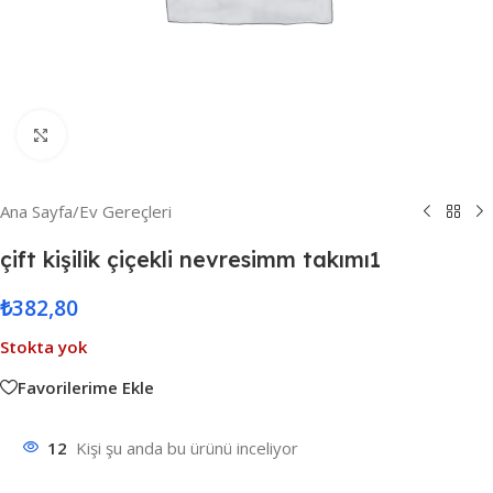
Resmi Büyüt
Ana Sayfa
/
Ev Gereçleri
çift kişilik çiçekli nevresimm takımı1
₺
382,80
Stokta yok
Favorilerime Ekle
12
Kişi şu anda bu ürünü inceliyor