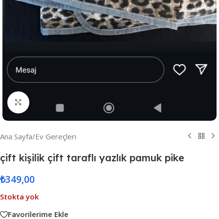
Resmi Büyüt
Ana Sayfa
/
Ev Gereçleri
çift kişilik çift taraflı yazlık pamuk pike
₺
349,00
Stokta yok
Favorilerime Ekle