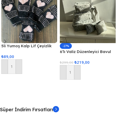
5li Yumoş Kalp Lif Çeyizlik
-27%
Kalp Lif Siyah Pudra Kalp
6’lı Valiz Düzenleyici Bavul
₺
89,00
Içi Organizer Set Seyahat
₺
219,00
Hurcu
₺
299,00
Sepete Ekle
Sepete Ekle
Süper İndirim Fırsatları