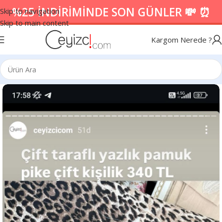
%25 İNDİRİMİNDE SON GÜNLER 💸 ⏰
Skip to navigation
Skip to main content
Kargom Nerede ?