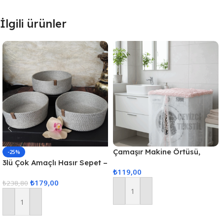
İlgili ürünler
Çamaşır Makine Örtüsü,
-25%
Standart Makina Örtüsü
3lü Çok Amaçlı Hasır Sepet –
₺
119,00
Gri
₺
179,00
₺
238,80
Sepete Ekle
Sepete Ekle