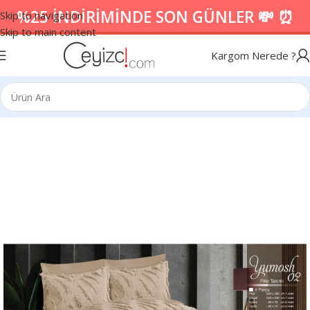
%25 İNDİRİMİNDE SON GÜNLER 💸 ⏰
Skip to navigation
Skip to main content
Kargom Nerede ?