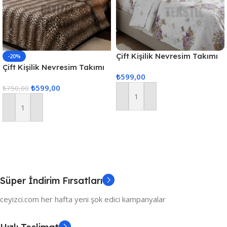
Çift Kişilik Nevresim Takımı
-20%
Mor Çiçek
Çift Kişilik Nevresim Takımı
₺
599,00
Leopar
₺
599,00
₺
750,00
Sepete Ekle
Sepete Ekle
Süper İndirim Fırsatları
ceyizci.com her hafta yeni şok edici kampanyalar