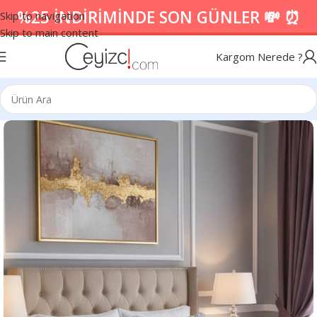
%25 İNDİRİMİNDE SON GÜNLER 💸 ⏰
Skip to navigation
Skip to main content
Kargom Nerede ?