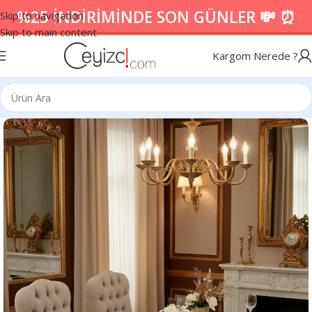
%25 İNDİRİMİNDE SON GÜNLER 💸 ⏰
Skip to navigation
Skip to main content
Kargom Nerede ?