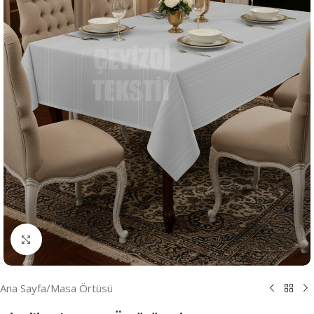
Resmi Büyüt
Ana Sayfa
/
Masa Örtüsü