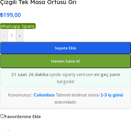
Çizgili Tek Masa Örtüsü Gri
₺
199,00
Whatsapp Sipariş
-
+
Sepete Ekle
Hemen Satın Al
21 saat 26 dakika
içinde sipariş verirsen
en geç yarın
kargoda!
Konumunuz:
Columbus
Tahmini teslimat süresi
1-3 iş günü
arasındadır.
Favorilerime Ekle