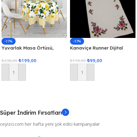
-17%
-17%
Yuvarlak Masa Örtüsü,
Kanaviçe Runner Dijital
Fiskos Dijital Baskılı
Baskılı 40x140cm
₺
199,00
₺
99,00
₺
238,80
₺
118,80
Sepete Ekle
Sepete Ekle
Süper İndirim Fırsatları
ceyizci.com her hafta yeni şok edici kampanyalar