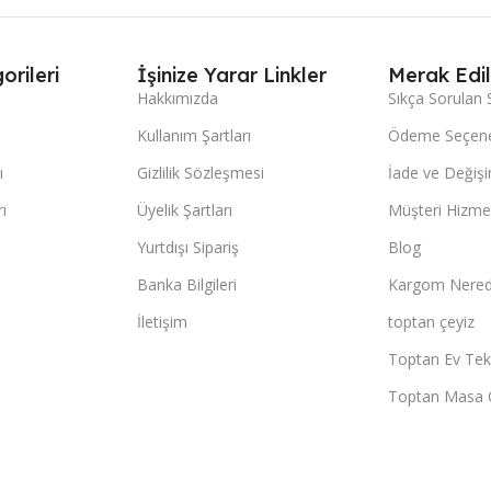
orileri
İşinize Yarar Linkler
Merak Edil
Hakkımızda
Sıkça Sorulan 
Kullanım Şartları
Ödeme Seçene
ı
Gizlilik Sözleşmesi
İade ve Değişi
ı
Üyelik Şartları
Müşteri Hizmet
Yurtdışı Sipariş
Blog
Banka Bilgileri
Kargom Nered
İletişim
toptan çeyiz
Toptan Ev Teks
Toptan Masa 