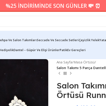
%25 İNDİRİMİNDE SON GÜNLER 💸 ⏰
ehpa Ve Salon Takımları
Seccade Ve Seccade Setleri
Çeyizlik Yelek
Yata
Hediyelik
Dantel – Güpür Ve Elişi Ürünler
Patik
Ev Gereçleri
Ana Sayfa
/
Masa Örtüsü
/
Salon Takımı 5 Parça Dantell
Salon Takımı
Örtüsü Runne