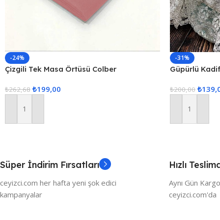
-24%
-31%
Çizgili Tek Masa Örtüsü Colber
Güpürlü Kadi
160x220cm Pudra
₺
199,00
₺
139,
₺
262,68
₺
200,00
Sepete Ekle
Sepete Ekle
Süper İndirim Fırsatları
Hızlı Teslim
ceyizci.com her hafta yeni şok edici
Aynı Gün Kargo
kampanyalar
ceyizci.com'da