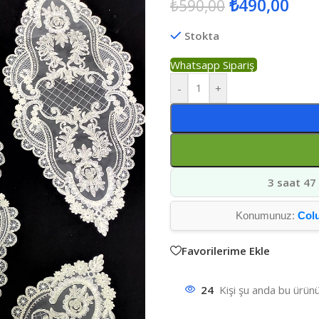
₺
490,00
₺
590,00
Stokta
Whatsapp Sipariş
-
+
3 saat 47
Konumunuz:
Col
Favorilerime Ekle
24
Kişi şu anda bu ürünü