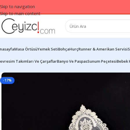
Skip to navigation
Skip to main content
nasayfa
Masa Örtüsü
Yemek Seti
Bohça
Hurç
Runner & Amerikan Servisi
S
evresim Takımları Ve Çarşaflar
Banyo Ve Paspas
Sunum Peçetesi
Bebek 
-17%