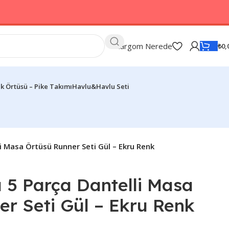
Kargom Nerede
₺
0,
k Örtüsü – Pike Takımı
Havlu&Havlu Seti
i Masa Örtüsü Runner Seti Gül – Ekru Renk
 5 Parça Dantelli Masa
r Seti Gül – Ekru Renk