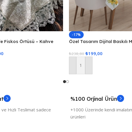
-17%
fe Fiskos Örtüsü – Kahve
Özel Tasarım Dijital Baskılı
00
₺
199,00
₺
238,80
Sepete Ekle
at
%100 Orjinal Ürün
 ve Hızlı Teslimat sadece
+1000 Üzerinde kendi imalatımı
ürünleri