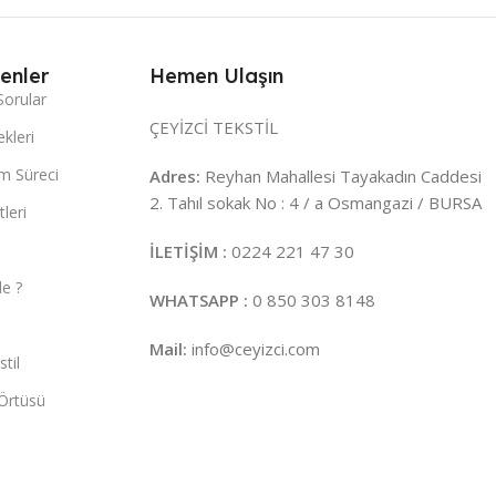
enler
Hemen Ulaşın
Sorular
ÇEYİZCİ TEKSTİL
kleri
m Süreci
Adres:
Reyhan Mahallesi Tayakadın Caddesi
2. Tahıl sokak No : 4 / a Osmangazi / BURSA
leri
İLETİŞİM :
0224 221 47 30
e ?
WHATSAPP :
0 850 303 8148
Mail:
info@ceyizci.com
til
Örtüsü