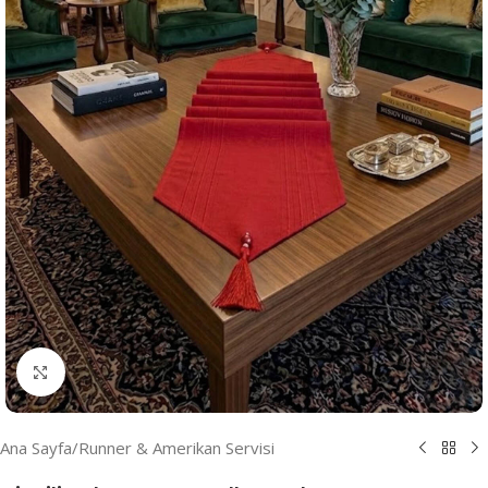
Resmi Büyüt
Ana Sayfa
/
Runner & Amerikan Servisi