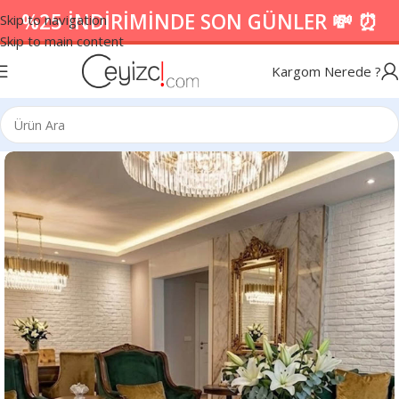
%25 İNDİRİMİNDE SON GÜNLER 💸 ⏰
Skip to navigation
Skip to main content
Kargom Nerede ?