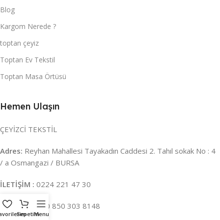
Blog
Kargom Nerede ?
toptan çeyiz
Toptan Ev Tekstil
Toptan Masa Örtüsü
Hemen Ulaşın
ÇEYİZCİ TEKSTİL
Adres:
Reyhan Mahallesi Tayakadın Caddesi 2. Tahıl sokak No : 4
/ a Osmangazi / BURSA
İLETİŞİM :
0224 221 47 30
WHATSAPP :
0 850 303 8148
avorilerim
Sepetim
Menu