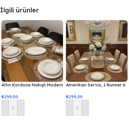
İlgili ürünler
Altın Kordone Nakışlı Modern
Amerikan Servis, 1 Runner 6
Amerikan Servis Supla Ve
Supla Yemek Servis Takımı,
₺
299,00
₺
299,00
Runner 6 Kişilik Set
Masa Örtüsü Seti, Servis
Sunum Seti
Sepete Ekle
Sepete Ekle