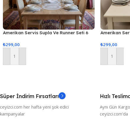
Amerikan Servis Supla Ve Runner Seti 6
Amerikan Serv
Kişilik
Kişilik
₺
299,00
₺
299,00
Sepete Ekle
Sepete Ekle
Süper İndirim Fırsatları
Hızlı Teslim
ceyizci.com her hafta yeni şok edici
Aynı Gün Kargo
kampanyalar
ceyizci.com'da