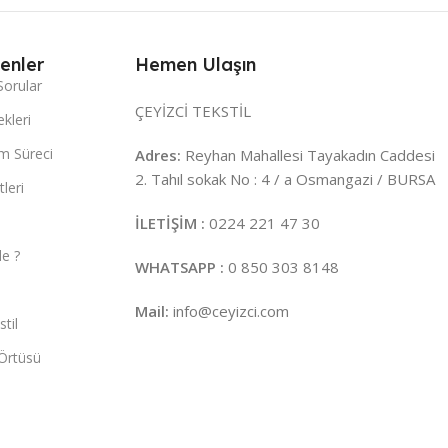
enler
Hemen Ulaşın
Sorular
ÇEYİZCİ TEKSTİL
kleri
m Süreci
Adres:
Reyhan Mahallesi Tayakadın Caddesi
2. Tahıl sokak No : 4 / a Osmangazi / BURSA
leri
İLETİŞİM :
0224 221 47 30
e ?
WHATSAPP :
0 850 303 8148
Mail:
info@ceyizci.com
til
Örtüsü