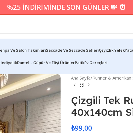
%25 İNDİRİMİNDE SON GÜNLER 💸 ⏰
ehpa Ve Salon Takımları
Seccade Ve Seccade Setleri
Çeyizlik Yelek
Yata
Hediyelik
Dantel – Güpür Ve Elişi Ürünler
Patik
Ev Gereçleri
Ana Sayfa
/
Runner & Amerikan S
Çizgili Tek 
40x140cm S
₺
99,00