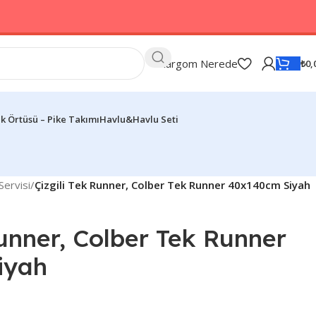
Kargom Nerede
₺
0,
k Örtüsü – Pike Takımı
Havlu&Havlu Seti
ervisi
/
Çizgili Tek Runner, Colber Tek Runner 40x140cm Siyah
Runner, Colber Tek Runner
iyah