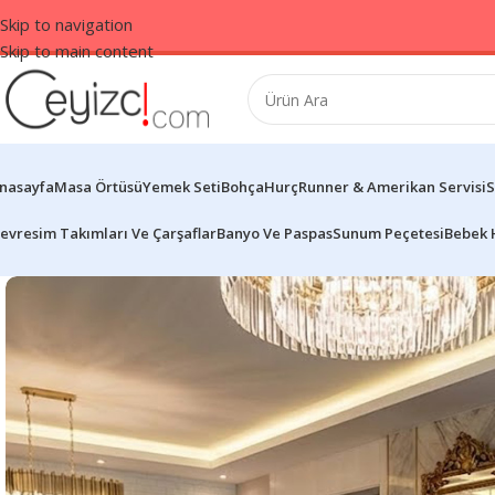
Skip to navigation
Skip to main content
nasayfa
Masa Örtüsü
Yemek Seti
Bohça
Hurç
Runner & Amerikan Servisi
S
evresim Takımları Ve Çarşaflar
Banyo Ve Paspas
Sunum Peçetesi
Bebek 