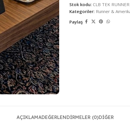
Stok kodu:
CLB TEK RUNNER
Kategoriler:
Runner & Amerika
Paylaş
AÇIKLAMA
DEĞERLENDIRMELER (0)
DIĞER