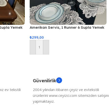
 Supla Yemek
Amerikan Servis, 1 Runner 6 Supla Yemek
eti, Servis
Servis Takımı, Masa Örtüsü Seti, Servis
₺
299,00
Sunum Seti – Ekru
Sepete Ekle
Güvenilirlik
z ev tekstili
2004 yılından itibaren çeyiz ve evtekstili
ürünlerini www.ceyizci.com sitemizden satışını
yapmaktayız.