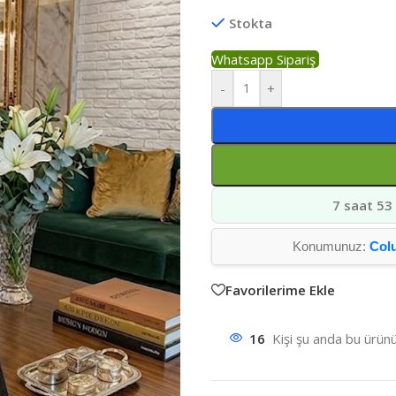
Stokta
Whatsapp Sipariş
-
+
7 saat 53
Konumunuz:
Col
Favorilerime Ekle
16
Kişi şu anda bu ürünü