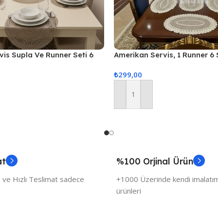
is Supla Ve Runner Seti 6
Amerikan Servis, 1 Runner 6
Servis Takımı, Masa Örtüsü S
₺
299,00
Sunum Seti
Sepete Ekle
at
%100 Orjinal Ürün
 ve Hızlı Teslimat sadece
+1000 Üzerinde kendi imalatımı
ürünleri