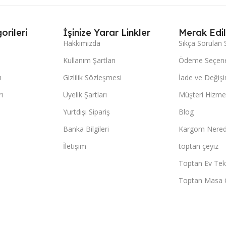
orileri
İşinize Yarar Linkler
Merak Edil
Hakkımızda
Sıkça Sorulan 
Kullanım Şartları
Ödeme Seçene
ı
Gizlilik Sözleşmesi
İade ve Değişi
ı
Üyelik Şartları
Müşteri Hizmet
Yurtdışı Sipariş
Blog
Banka Bilgileri
Kargom Nered
İletişim
toptan çeyiz
Toptan Ev Teks
Toptan Masa 