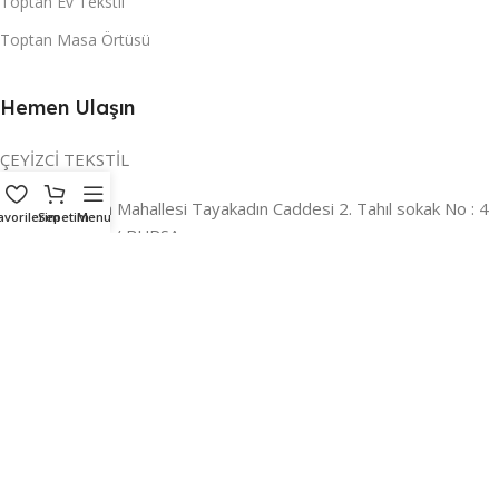
Toptan Ev Tekstil
Toptan Masa Örtüsü
Hemen Ulaşın
ÇEYİZCİ TEKSTİL
Adres:
Reyhan Mahallesi Tayakadın Caddesi 2. Tahıl sokak No : 4
avorilerim
Sepetim
Menu
/ a Osmangazi / BURSA
İLETİŞİM :
0224 221 47 30
WHATSAPP :
0 850 303 8148
Mail:
info@ceyizci.com
2023 Çeyizci. Her Hakkı Saklıdır.