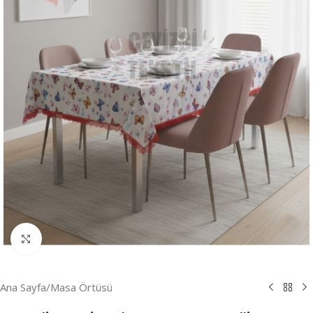
Resmi Büyüt
Ana Sayfa
/
Masa Örtüsü