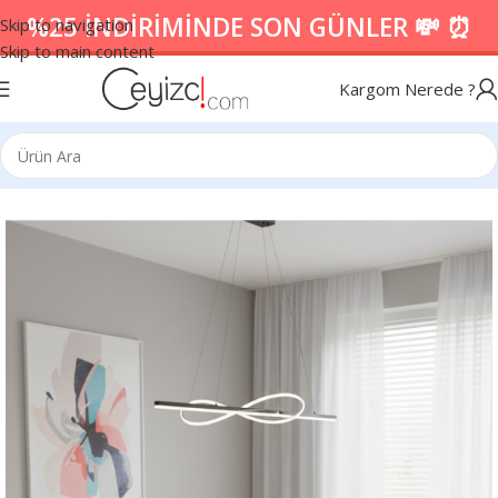
%25 İNDİRİMİNDE SON GÜNLER 💸 ⏰
Skip to navigation
Skip to main content
Kargom Nerede ?