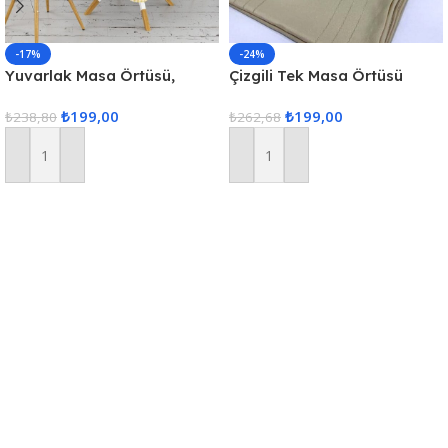
-17%
-24%
Yuvarlak Masa Örtüsü,
Çizgili Tek Masa Örtüsü
Fiskos Dijital Baskılı
Colber 160x220cm Kahve
₺
199,00
₺
199,00
₺
238,80
₺
262,68
Sepete Ekle
Sepete Ekle