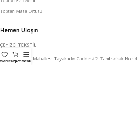
Toptan Ev Tekstil
Toptan Masa Örtüsü
Hemen Ulaşın
ÇEYİZCİ TEKSTİL
Adres:
Reyhan Mahallesi Tayakadın Caddesi 2. Tahıl sokak No : 4
avorilerim
Sepetim
Menu
/ a Osmangazi / BURSA
İLETİŞİM :
0224 221 47 30
WHATSAPP :
0 850 303 8148
Mail:
info@ceyizci.com
2023 Çeyizci. Her Hakkı Saklıdır.