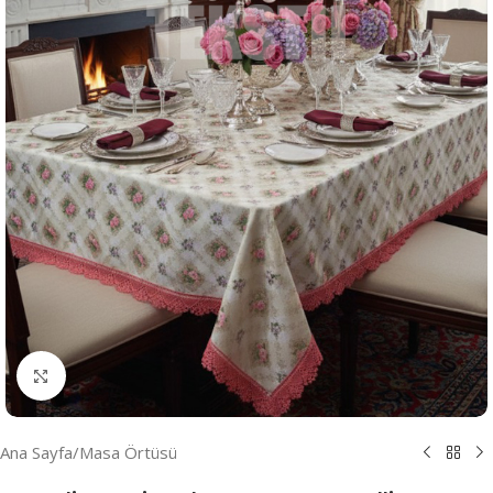
Resmi Büyüt
Ana Sayfa
/
Masa Örtüsü