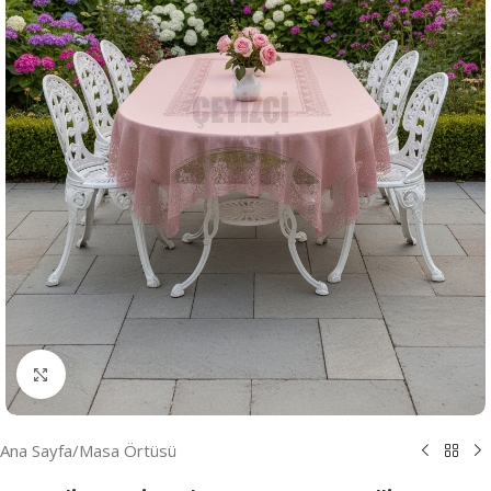
Resmi Büyüt
Ana Sayfa
/
Masa Örtüsü