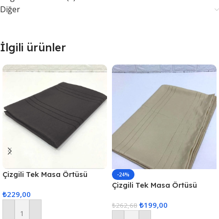
Diğer
İlgili ürünler
Çizgili Tek Masa Örtüsü
-24%
Colber 160x220cm Füme
Çizgili Tek Masa Örtüsü
₺
229,00
Colber 160x220cm Kahve
₺
199,00
₺
262,68
Sepete Ekle