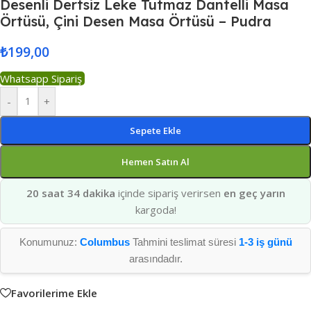
Desenli Dertsiz Leke Tutmaz Dantelli Masa
Örtüsü, Çini Desen Masa Örtüsü – Pudra
₺
199,00
Whatsapp Sipariş
-
+
Sepete Ekle
Hemen Satın Al
20 saat 34 dakika
içinde sipariş verirsen
en geç yarın
kargoda!
Konumunuz:
Columbus
Tahmini teslimat süresi
1-3 iş günü
arasındadır.
Favorilerime Ekle