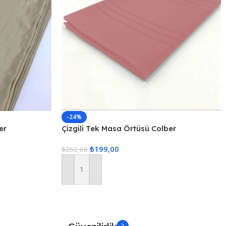
-24%
er
Çizgili Tek Masa Örtüsü Colber
160x220cm Pudra
₺
199,00
₺
262,68
Sepete Ekle