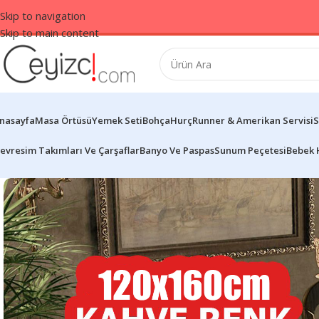
Skip to navigation
Skip to main content
nasayfa
Masa Örtüsü
Yemek Seti
Bohça
Hurç
Runner & Amerikan Servisi
S
evresim Takımları Ve Çarşaflar
Banyo Ve Paspas
Sunum Peçetesi
Bebek 