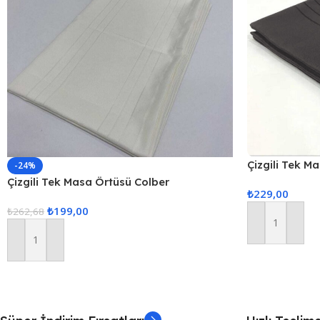
Çizgili Tek M
-24%
160x220cm 
Çizgili Tek Masa Örtüsü Colber
₺
229,00
160x220cm – Ekru
₺
199,00
₺
262,68
Sepete Ekle
Sepete Ekle