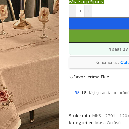
Whatsapp Sipariş
-
+
4 saat 28
Konumunuz:
Col
Favorilerime Ekle
18
Kişi şu anda bu ürünü
Stok kodu:
MKS - 2701 - 120
Kategoriler:
Masa Örtüsü