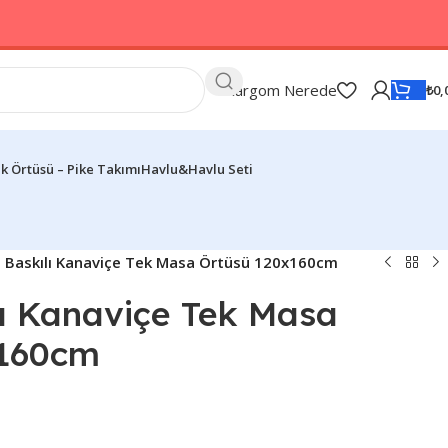
Kargom Nerede
₺
0,
k Örtüsü – Pike Takımı
Havlu&Havlu Seti
al Baskılı Kanaviçe Tek Masa Örtüsü 120x160cm
ılı Kanaviçe Tek Masa
x160cm