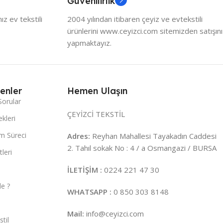
Güvenilirlik
z ev tekstili
2004 yılından itibaren çeyiz ve evtekstili
ürünlerini www.ceyizci.com sitemizden satışını
yapmaktayız.
enler
Hemen Ulaşın
Sorular
ÇEYİZCİ TEKSTİL
kleri
m Süreci
Adres:
Reyhan Mahallesi Tayakadın Caddesi
2. Tahıl sokak No : 4 / a Osmangazi / BURSA
leri
İLETİŞİM :
0224 221 47 30
e ?
WHATSAPP :
0 850 303 8148
Mail:
info@ceyizci.com
til