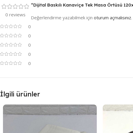
“Dijital Baskılı Kanaviçe Tek Masa Örtüsü 120x
0 reviews
Değerlendirme yazabilmek için
oturum açmalısınız
.
0
0
0
0
0
İlgili ürünler