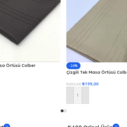
asa Örtüsü Colber
-24%
Füme
Çizgili Tek Masa Örtüsü Colb
160x220cm Kahve
₺
199,00
₺
262,68
Sepete Ekle