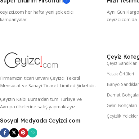
Süper İndirim Fırsatları
Hızlı Teslim
ceyizci.com her hafta yeni şok edici
Aynı Gün Kargo
kampanyalar
ceyizci.com'da
Çeyiz Kateg
Çeyiz Sandıkları
Yatak Örtüleri
Firmamızın ticari ünvanı Çeyizci Tekstil
Banyo Sandıklar
Mensucat ve Sanayi Ticaret Limited Şirketidir.
Damat Bohçalar
Çeyizin Kalbi Bursa’dan tüm Türkiye ve
Gelin Bohçaları
Avrupa ülkelerine satış yapmaktayız.
Çeyizlik Yelekler
Sosyal Medyada Ceyizci.com