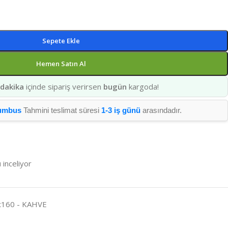
Sepete Ekle
Hemen Satın Al
 dakika
içinde sipariş verirsen
bugün
kargoda!
umbus
Tahmini teslimat süresi
1-3 iş günü
arasındadır.
 inceliyor
x160 - KAHVE