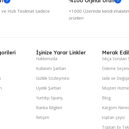
at
%100 Orjinal Ürün
 ve Hızlı Teslimat sadece
+1000 Üzerinde kendi imalatımı
ürünleri
orileri
İşinize Yarar Linkler
Merak Edil
Hakkımızda
Sıkça Sorulan 
Kullanım Şartları
Ödeme Seçene
ı
Gizlilik Sözleşmesi
İade ve Değişi
ı
Üyelik Şartları
Müşteri Hizmet
Yurtdışı Sipariş
Blog
Banka Bilgileri
Kargom Nered
İletişim
toptan çeyiz
Toptan Ev Teks