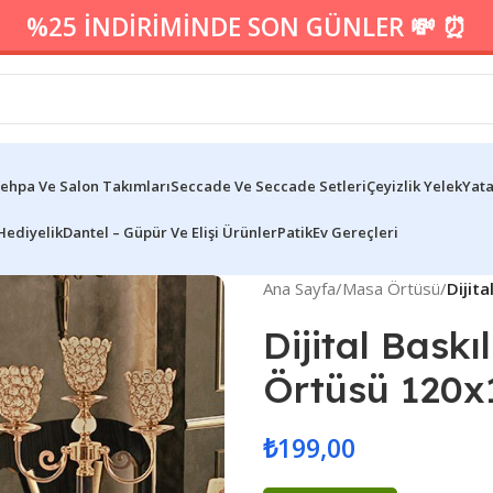
%25 İNDİRİMİNDE SON GÜNLER 💸 ⏰
ehpa Ve Salon Takımları
Seccade Ve Seccade Setleri
Çeyizlik Yelek
Yata
Hediyelik
Dantel – Güpür Ve Elişi Ürünler
Patik
Ev Gereçleri
Ana Sayfa
/
Masa Örtüsü
/
Dijit
Dijital Bask
Örtüsü 120
₺
199,00