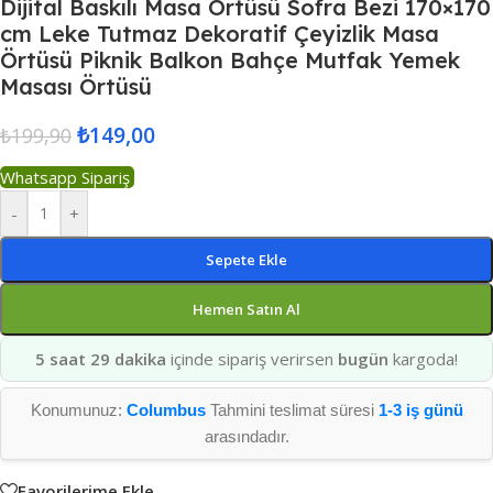
Dijital Baskılı Masa Örtüsü Sofra Bezi 170×170
cm Leke Tutmaz Dekoratif Çeyizlik Masa
Örtüsü Piknik Balkon Bahçe Mutfak Yemek
Masası Örtüsü
₺
149,00
₺
199,90
Whatsapp Sipariş
-
+
Sepete Ekle
Hemen Satın Al
5 saat 29 dakika
içinde sipariş verirsen
bugün
kargoda!
Konumunuz:
Columbus
Tahmini teslimat süresi
1-3 iş günü
arasındadır.
Favorilerime Ekle