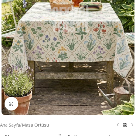
Resmi Büyüt
Ana Sayfa
/
Masa Örtüsü