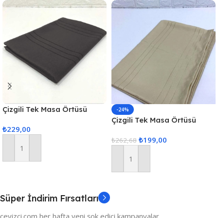
Çizgili Tek Masa Örtüsü
-24%
Colber 160x220cm Füme
Çizgili Tek Masa Örtüsü
₺
229,00
Colber 160x220cm Kahve
₺
199,00
₺
262,68
Sepete Ekle
Sepete Ekle
Süper İndirim Fırsatları
ceyizci.com her hafta yeni şok edici kampanyalar