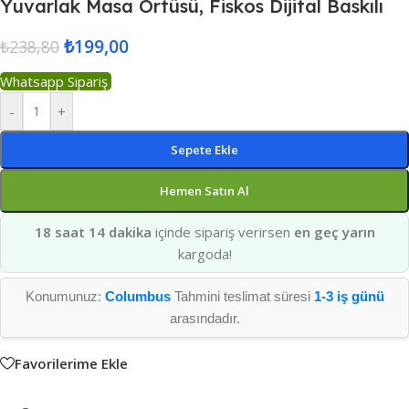
Yuvarlak Masa Örtüsü, Fiskos Dijital Baskılı
₺
199,00
₺
238,80
Whatsapp Sipariş
-
+
Sepete Ekle
Hemen Satın Al
18 saat 14 dakika
içinde sipariş verirsen
en geç yarın
kargoda!
Konumunuz:
Columbus
Tahmini teslimat süresi
1-3 iş günü
arasındadır.
Favorilerime Ekle