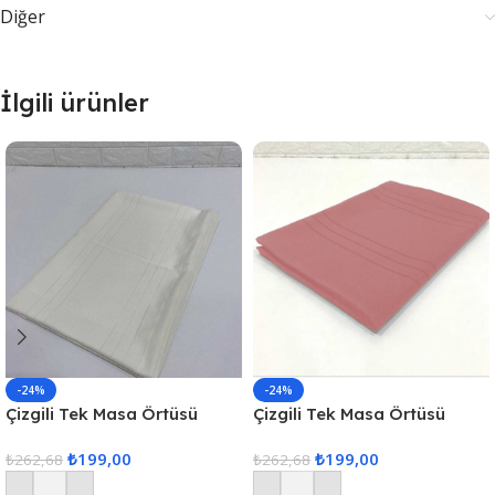
Diğer
İlgili ürünler
-24%
-24%
Çizgili Tek Masa Örtüsü
Çizgili Tek Masa Örtüsü
Colber 160x220cm – Ekru
Colber 160x220cm Pudra
₺
199,00
₺
199,00
₺
262,68
₺
262,68