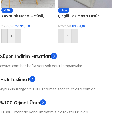
-17%
-24%
Yuvarlak Masa Örtüsü,
Çizgili Tek Masa Örtüsü
Fiskos Dijital Baskılı
Colber 160x220cm – Ekru
₺
199,00
₺
199,00
₺
238,80
₺
262,68
Sepete Ekle
Sepete Ekle
Süper İndirim Fırsatları
ceyizci.com her hafta yeni şok edici kampanyalar
Hızlı Teslimat
Aynı Gün Kargo ve Hızlı Teslimat sadece ceyizci.com'da
%100 Orjinal Ürün
+1000 Üzerinde kendi imalatımız ev tekstili ürünleri