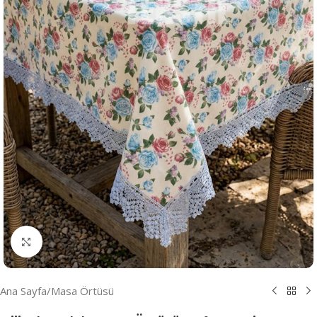
Resmi Büyüt
Ana Sayfa
/
Masa Örtüsü