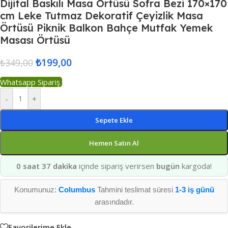
Dijital Baskılı Masa Örtüsü Sofra Bezi 170×170
cm Leke Tutmaz Dekoratif Çeyizlik Masa
Örtüsü Piknik Balkon Bahçe Mutfak Yemek
Masası Örtüsü
₺
199,00
₺
349,00
Whatsapp Sipariş
-
+
Sepete Ekle
Hemen Satın Al
0 saat 37 dakika
içinde sipariş verirsen
bugün
kargoda!
Konumunuz:
Columbus
Tahmini teslimat süresi
1-3 iş günü
arasındadır.
Favorilerime Ekle