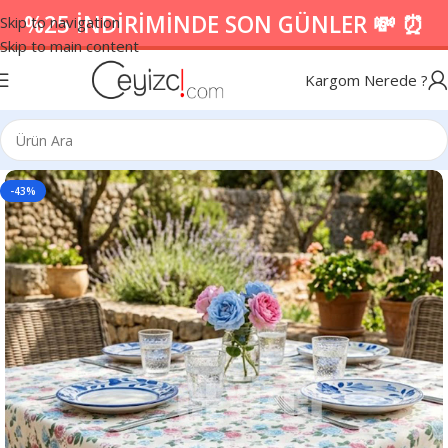
%25 İNDİRİMİNDE SON GÜNLER 💸 ⏰
Skip to navigation
Skip to main content
Kargom Nerede ?
-43%