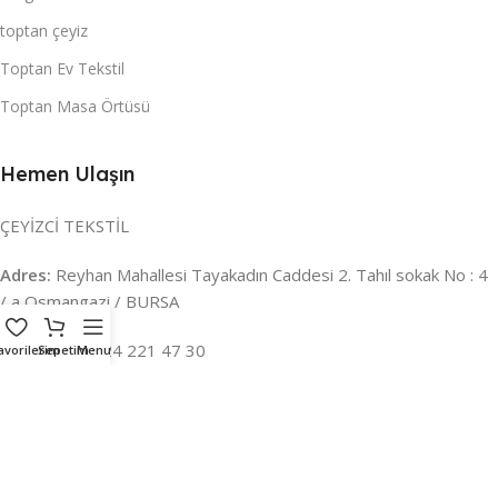
toptan çeyiz
Toptan Ev Tekstil
Toptan Masa Örtüsü
Hemen Ulaşın
ÇEYİZCİ TEKSTİL
Adres:
Reyhan Mahallesi Tayakadın Caddesi 2. Tahıl sokak No : 4
/ a Osmangazi / BURSA
İLETİŞİM :
0224 221 47 30
avorilerim
Sepetim
Menu
WHATSAPP :
0 850 303 8148
Mail:
info@ceyizci.com