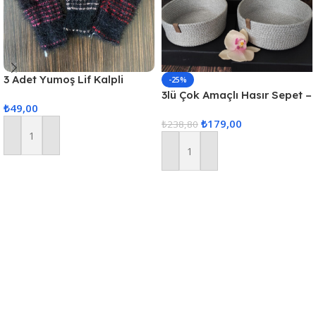
3 Adet Yumoş Lif Kalpli
-25%
Siyah
3lü Çok Amaçlı Hasır Sepet –
₺
49,00
Gri
₺
179,00
₺
238,80
Sepete Ekle
Sepete Ekle