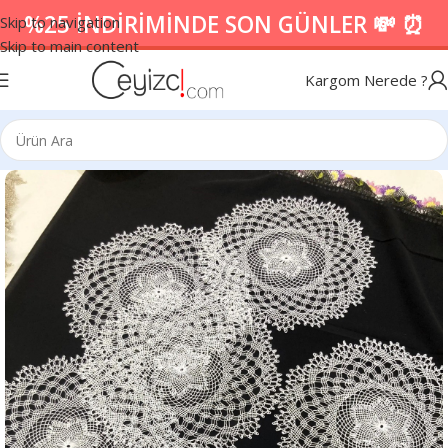
%25 İNDİRİMİNDE SON GÜNLER 💸 ⏰
Skip to navigation
Skip to main content
Kargom Nerede ?