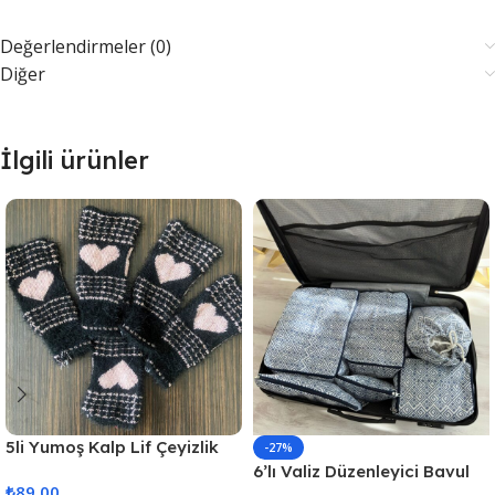
Değerlendirmeler (0)
Diğer
İlgili ürünler
5li Yumoş Kalp Lif Çeyizlik
-27%
Kalp Lif Siyah Pudra Kalp
6’lı Valiz Düzenleyici Bavul
₺
89,00
Içi Organizer Set Seyahat