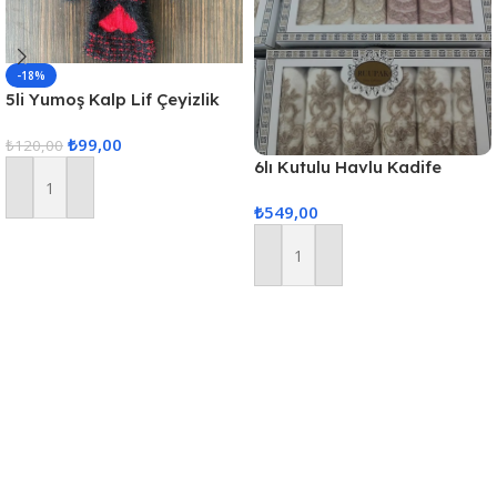
-18%
5li Yumoş Kalp Lif Çeyizlik
Kalp Lif Siyah Kırmızı Kalp
₺
99,00
₺
120,00
6lı Kutulu Havlu Kadife
(Karısık Renk Gönderilir)
Sepete Ekle
₺
549,00
Sepete Ekle