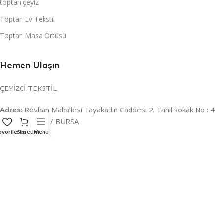
toptan çeyiz
Toptan Ev Tekstil
Toptan Masa Örtüsü
Hemen Ulaşın
ÇEYİZCİ TEKSTİL
Adres:
Reyhan Mahallesi Tayakadın Caddesi 2. Tahıl sokak No : 4
/ a Osmangazi / BURSA
avorilerim
Sepetim
Menu
İLETİŞİM :
0224 221 47 30
WHATSAPP :
0 850 303 8148
Mail:
info@ceyizci.com