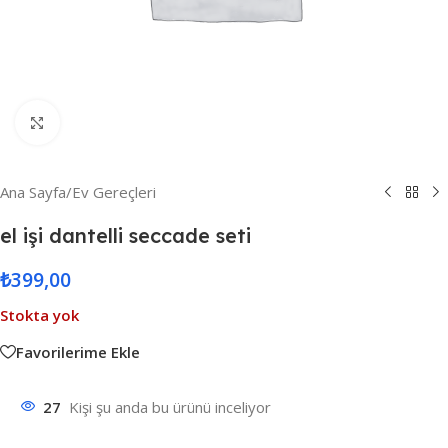
Resmi Büyüt
Ana Sayfa
/
Ev Gereçleri
el işi dantelli seccade seti
₺
399,00
Stokta yok
Favorilerime Ekle
27
Kişi şu anda bu ürünü inceliyor