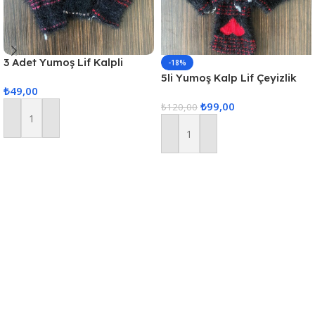
3 Adet Yumoş Lif Kalpli
-18%
Siyah
5li Yumoş Kalp Lif Çeyizlik
₺
49,00
Kalp Lif Siyah Kırmızı Kalp
₺
99,00
₺
120,00
Sepete Ekle
Sepete Ekle