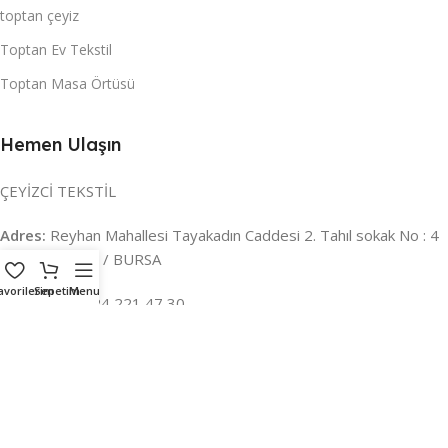
toptan çeyiz
Toptan Ev Tekstil
Toptan Masa Örtüsü
Hemen Ulaşın
ÇEYİZCİ TEKSTİL
Adres:
Reyhan Mahallesi Tayakadın Caddesi 2. Tahıl sokak No : 4
/ a Osmangazi / BURSA
avorilerim
Sepetim
Menu
İLETİŞİM :
0224 221 47 30
WHATSAPP :
0 850 303 8148
Mail:
info@ceyizci.com