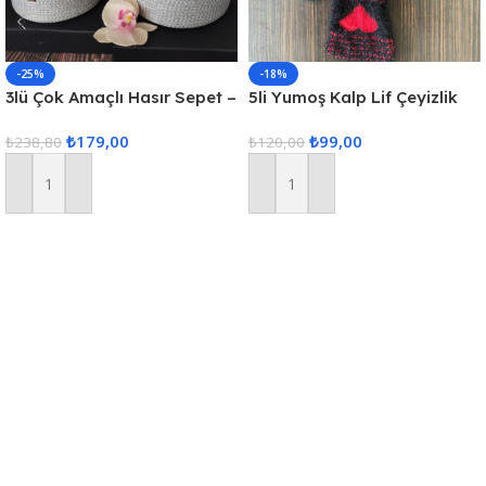
-25%
-18%
3lü Çok Amaçlı Hasır Sepet –
5li Yumoş Kalp Lif Çeyizlik
Gri
Kalp Lif Siyah Kırmızı Kalp
₺
179,00
₺
99,00
₺
238,80
₺
120,00
Sepete Ekle
Sepete Ekle