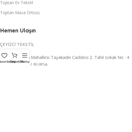
Toptan Ev Tekstil
Toptan Masa Örtüsü
Hemen Ulaşın
ÇEYİZCİ TEKSTİL
Adres:
Reyhan Mahallesi Tayakadın Caddesi 2. Tahıl sokak No : 4
avorilerim
Sepetim
Menu
/ a Osmangazi / BURSA
İLETİŞİM :
0224 221 47 30
WHATSAPP :
0 850 303 8148
Mail:
info@ceyizci.com
2023 Çeyizci. Her Hakkı Saklıdır.