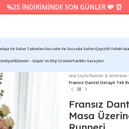
%25 İNDİRİMİNDE SON GÜNLER 💸 ⏰
ehpa Ve Salon Takımları
Seccade Ve Seccade Setleri
Çeyizlik Yelek
Yata
Hediyelik
Dantel – Güpür Ve Elişi Ürünler
Patik
Ev Gereçleri
Ana Sayfa
/
Runner & Amerikan S
Fransız Dantel Detaylı Tek 
Fransız Dant
Masa Üzerin
Runneri