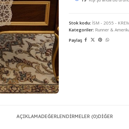
Stok kodu:
İSM - 2055 - KR
Kategoriler:
Runner & Amerika
Paylaş
AÇIKLAMA
DEĞERLENDIRMELER (0)
DIĞER