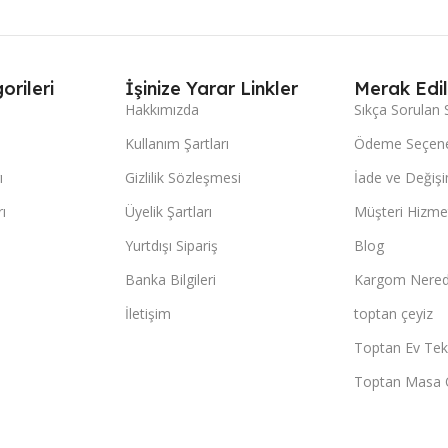
orileri
İşinize Yarar Linkler
Merak Edil
Hakkımızda
Sıkça Sorulan 
Kullanım Şartları
Ödeme Seçene
ı
Gizlilik Sözleşmesi
İade ve Değişi
ı
Üyelik Şartları
Müşteri Hizmet
Yurtdışı Sipariş
Blog
Banka Bilgileri
Kargom Nered
İletişim
toptan çeyiz
Toptan Ev Teks
Toptan Masa 