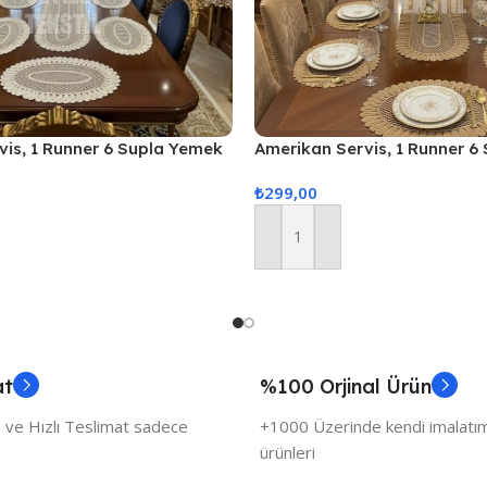
vis, 1 Runner 6 Supla Yemek
Amerikan Servis, 1 Runner 6
, Masa Örtüsü Seti, Servis
Servis Takımı, Masa Örtüsü S
₺
299,00
Sunum Seti
Sepete Ekle
at
%100 Orjinal Ürün
 ve Hızlı Teslimat sadece
+1000 Üzerinde kendi imalatımı
ürünleri