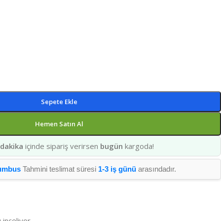
Sepete Ekle
Hemen Satın Al
 dakika
içinde sipariş verirsen
bugün
kargoda!
umbus
Tahmini teslimat süresi
1-3 iş günü
arasındadır.
 inceliyor