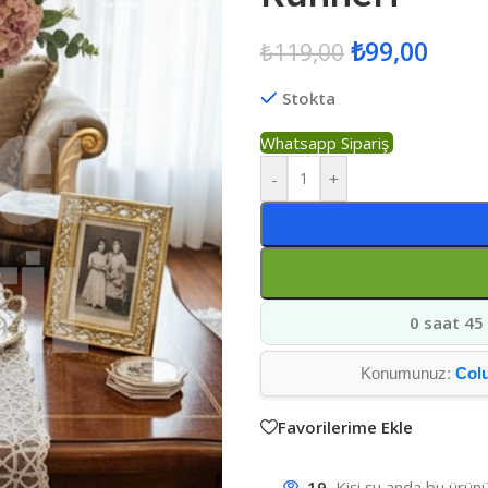
₺
99,00
₺
119,00
Stokta
Whatsapp Sipariş
-
+
0 saat 45
Konumunuz:
Col
Favorilerime Ekle
19
Kişi şu anda bu ürünü