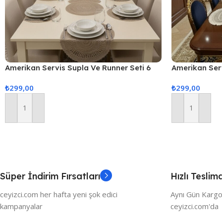
Amerikan Servis Supla Ve Runner Seti 6
Amerikan Ser
Kişilik
Servis Takımı
₺
299,00
₺
299,00
Sunum Seti
Sepete Ekle
Sepete Ekle
Süper İndirim Fırsatları
Hızlı Teslim
ceyizci.com her hafta yeni şok edici
Aynı Gün Kargo
kampanyalar
ceyizci.com'da