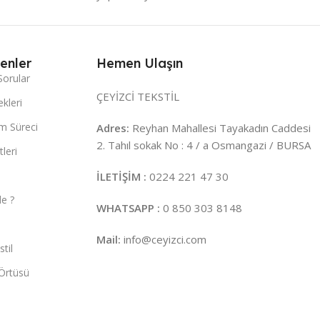
enler
Hemen Ulaşın
Sorular
ÇEYİZCİ TEKSTİL
kleri
m Süreci
Adres:
Reyhan Mahallesi Tayakadın Caddesi
2. Tahıl sokak No : 4 / a Osmangazi / BURSA
leri
İLETİŞİM :
0224 221 47 30
e ?
WHATSAPP :
0 850 303 8148
Mail:
info@ceyizci.com
til
Örtüsü