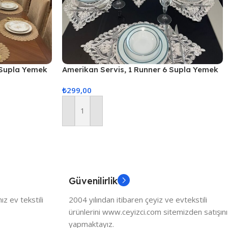
 Supla Yemek
Amerikan Servis, 1 Runner 6 Supla Yemek
eti, Servis
Servis Takımı, Masa Örtüsü Seti, Servis
₺
299,00
Sunum Seti – Krem
Sepete Ekle
Güvenilirlik
z ev tekstili
2004 yılından itibaren çeyiz ve evtekstili
ürünlerini www.ceyizci.com sitemizden satışını
yapmaktayız.