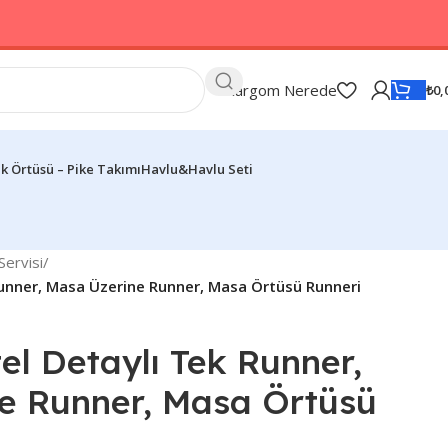
Kargom Nerede
₺
0,
k Örtüsü – Pike Takımı
Havlu&Havlu Seti
ervisi
/
Runner, Masa Üzerine Runner, Masa Örtüsü Runneri
el Detaylı Tek Runner,
e Runner, Masa Örtüsü