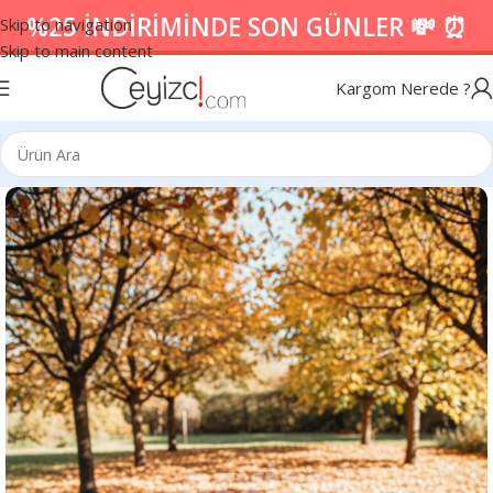
%25 İNDİRİMİNDE SON GÜNLER 💸 ⏰
Skip to navigation
Skip to main content
Kargom Nerede ?