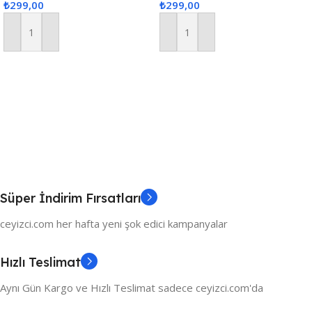
₺
299,00
₺
299,00
Masa Örtüsü Seti, Servis
Sunum Seti – Krem
Sepete Ekle
Sepete Ekle
Süper İndirim Fırsatları
ceyizci.com her hafta yeni şok edici kampanyalar
Hızlı Teslimat
Aynı Gün Kargo ve Hızlı Teslimat sadece ceyizci.com'da