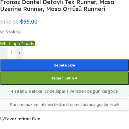
Fransız Dantel Detaylı Tek Runner, Masa
Üzerine Runner, Masa Örtüsü Runneri
₺
99,00
₺
148,00
Stokta
Whatsapp Sipariş
-
+
Sepete Ekle
Hemen Satın Al
4 saat 3 dakika
içinde sipariş verirsen
bugün
kargoda!
Konumunuz ve tahmini teslimat süresi burada gösterilecek
Favorilerime Ekle