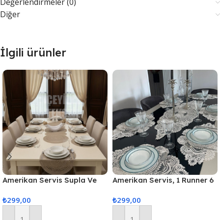
Değerlendirmeler (0)
Diğer
İlgili ürünler
Amerikan Servis Supla Ve
Amerikan Servis, 1 Runner 6
Runner Seti 6 Kişilik
Supla Yemek Servis Takımı,
₺
299,00
₺
299,00
Masa Örtüsü Seti, Servis
Sunum Seti – Ekru