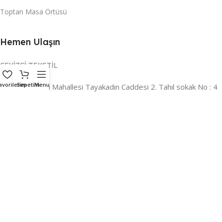
Toptan Masa Örtüsü
Hemen Ulaşın
ÇEYİZCİ TEKSTİL
avorilerim
Sepetim
Menu
Adres:
Reyhan Mahallesi Tayakadın Caddesi 2. Tahıl sokak No : 4
/ a Osmangazi / BURSA
İLETİŞİM :
0224 221 47 30
WHATSAPP :
0 850 303 8148
Mail:
info@ceyizci.com
2023 Çeyizci. Her Hakkı Saklıdır.