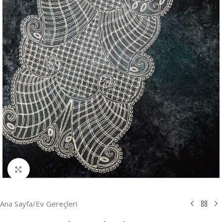
Resmi Büyüt
Ana Sayfa
/
Ev Gereçleri