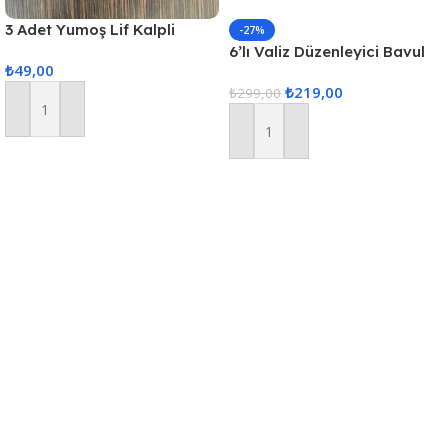
3 Adet Yumoş Lif Kalpli
-27%
Siyah
6’lı Valiz Düzenleyici Bavul
₺
49,00
Içi Organizer Set Seyahat
₺
219,00
Hurcu
₺
299,00
Sepete Ekle
Sepete Ekle