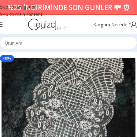
%25 İNDİRİMİNDE SON GÜNLER 💸 ⏰
Skip to navigation
Skip to main content
Kargom Nerede ?
-88%