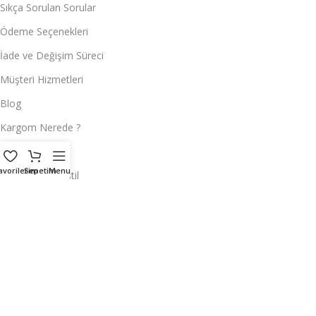
Sıkça Sorulan Sorular
Ödeme Seçenekleri
İade ve Değişim Süreci
Müşteri Hizmetleri
Blog
Kargom Nerede ?
toptan çeyiz
avorilerim
Sepetim
Menu
Toptan Ev Tekstil
Toptan Masa Örtüsü
Hemen Ulaşın
ÇEYİZCİ TEKSTİL
Adres:
Reyhan Mahallesi Tayakadın Caddesi 2. Tahıl sokak No : 4