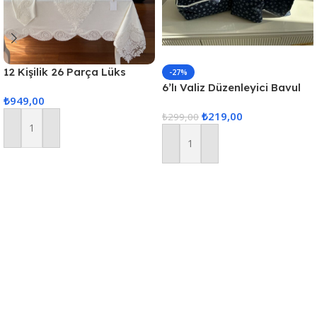
12 Kişilik 26 Parça Lüks
-27%
Gardenya Keten Kumaş
6’lı Valiz Düzenleyici Bavul
₺
949,00
Masa Örtüsü Seti
Içi Organizer Set Seyahat
₺
219,00
Hurcu
₺
299,00
Sepete Ekle
Sepete Ekle