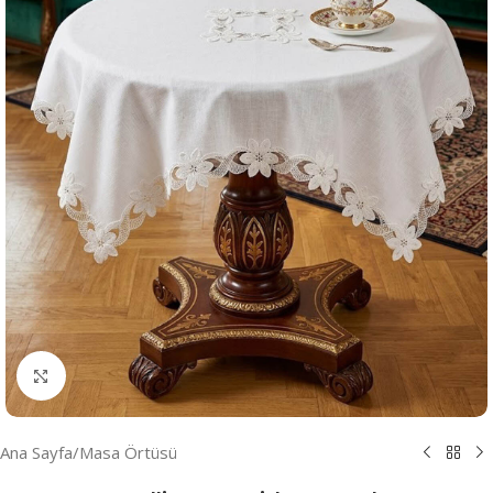
Resmi Büyüt
Ana Sayfa
/
Masa Örtüsü