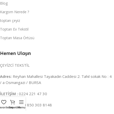
Blog
Kargom Nerede ?
toptan çeyiz
Toptan Ev Tekstil
Toptan Masa Örtüsü
Hemen Ulaşın
ÇEYİZCİ TEKSTİL
Adres:
Reyhan Mahallesi Tayakadın Caddesi 2. Tahıl sokak No : 4
/ a Osmangazi / BURSA
İLETİŞİM :
0224 221 47 30
WHATSAPP :
0 850 303 8148
avorilerim
Sepetim
Menu