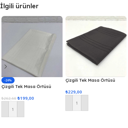
İlgili ürünler
Çizgili Tek Masa Örtüsü
-24%
Colber 160x220cm Füme
Çizgili Tek Masa Örtüsü
₺
229,00
Colber 160x220cm – Ekru
₺
199,00
₺
262,68
Sepete Ekle
Sepete Ekle