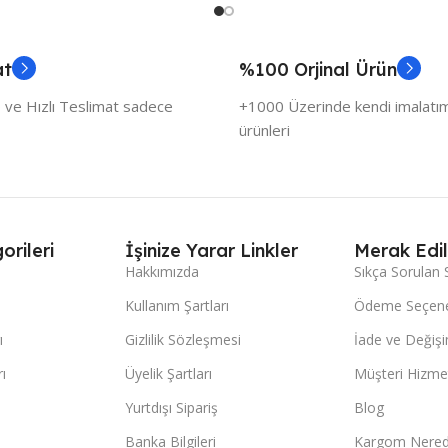
at
%100 Orjinal Ürün
 ve Hızlı Teslimat sadece
+1000 Üzerinde kendi imalatımı
ürünleri
orileri
İşinize Yarar Linkler
Merak Edil
Hakkımızda
Sıkça Sorulan 
Kullanım Şartları
Ödeme Seçene
ı
Gizlilik Sözleşmesi
İade ve Değişi
ı
Üyelik Şartları
Müşteri Hizmet
Yurtdışı Sipariş
Blog
Banka Bilgileri
Kargom Nered