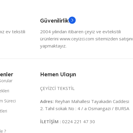
Güvenilirlik
z ev tekstili
2004 yılından itibaren çeyiz ve evtekstili
ürünlerini www.ceyizci.com sitemizden satışını
yapmaktayız.
enler
Hemen Ulaşın
Sorular
ÇEYİZCİ TEKSTİL
kleri
m Süreci
Adres:
Reyhan Mahallesi Tayakadın Caddesi
2. Tahıl sokak No : 4 / a Osmangazi / BURSA
leri
İLETİŞİM :
0224 221 47 30
e ?