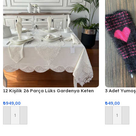
12 Kişilik 26 Parça Lüks Gardenya Keten
3 Adet Yumoş 
Kumaş Masa Örtüsü Seti
₺
949,00
₺
49,00
Sepete Ekle
Sepete Ekle