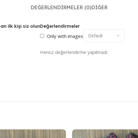
DEĞERLENDIRMELER (0)
DIĞER
 ilk kişi siz olun
Değerlendirmeler
Only with images
Henüz değerlendirme yapılmadı.