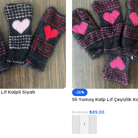
Lif Kalpli Siyah
-26%
5li Yumoş Kalp Lif Çeyizlik K
Pembe Kalp
₺
89,00
₺
120,00
Sepete Ekle