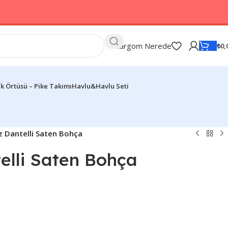
Kargom Nerede
₺
0,
k Örtüsü – Pike Takımı
Havlu&Havlu Seti
z Dantelli Saten Bohça
elli Saten Bohça