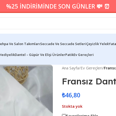
%25 İNDİRİMİNDE SON GÜNLER 💸 ⏰
ehpa Ve Salon Takımları
Seccade Ve Seccade Setleri
Çeyizlik Yelek
Yata
Hediyelik
Dantel – Güpür Ve Elişi Ürünler
Patik
Ev Gereçleri
Ana Sayfa
/
Ev Gereçleri
/
Fransı
Fransız Dant
₺
46,80
Stokta yok
Favorilerime Ekle