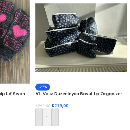
-27%
alp Lif Siyah
6’lı Valiz Düzenleyici Bavul Içi Organizer
Set Seyahat Hurcu
₺
219,00
₺
299,00
Sepete Ekle