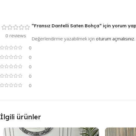
“Fransız Dantelli Saten Bohça” için yorum yapan
0 reviews
Değerlendirme yazabilmek için
oturum açmalısınız
.
0
0
0
0
0
İlgili ürünler