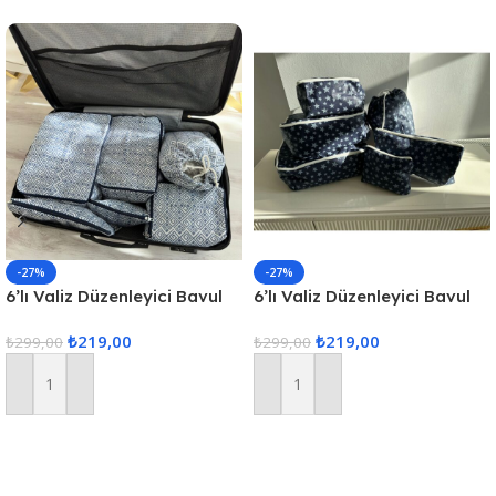
-27%
-27%
6’lı Valiz Düzenleyici Bavul
6’lı Valiz Düzenleyici Bavul
Içi Organizer Set Seyahat
Içi Organizer Set Seyahat
₺
219,00
₺
219,00
Hurcu
₺
299,00
Hurcu
₺
299,00
Sepete Ekle
Sepete Ekle