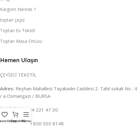
Kargom Nerede ?
toptan çeyiz
Toptan Ev Tekstil
Toptan Masa Örtüsü
Hemen Ulaşın
ÇEYİZCİ TEKSTİL
Adres:
Reyhan Mahallesi Tayakadın Caddesi 2. Tahıl sokak No : 4
/ a Osmangazi / BURSA
İLETİŞİM :
0224 221 47 30
avorilerim
Sepetim
Menu
WHATSAPP :
0 850 303 8148
Mail:
info@ceyizci.com