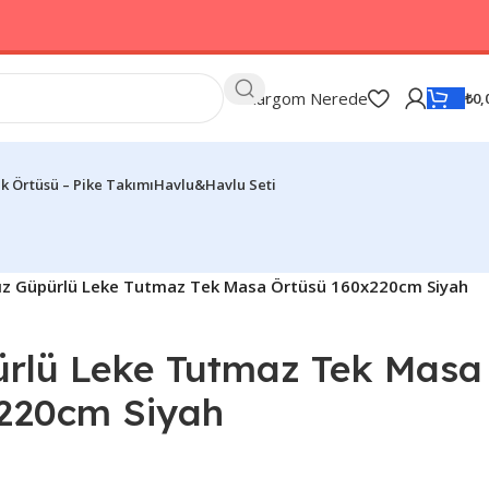
Kargom Nerede
₺
0,
k Örtüsü – Pike Takımı
Havlu&Havlu Seti
ız Güpürlü Leke Tutmaz Tek Masa Örtüsü 160x220cm Siyah
ürlü Leke Tutmaz Tek Masa
220cm Siyah