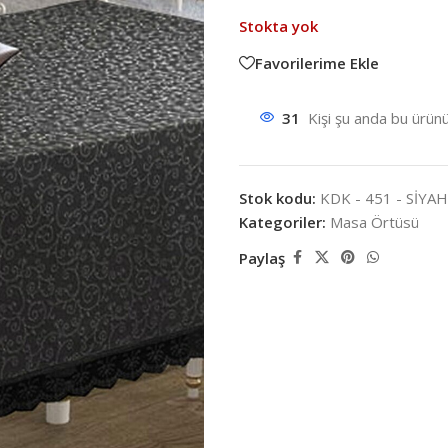
Stokta yok
Favorilerime Ekle
31
Kişi şu anda bu ürünü
Stok kodu:
KDK - 451 - SİYA
Kategoriler:
Masa Örtüsü
Paylaş