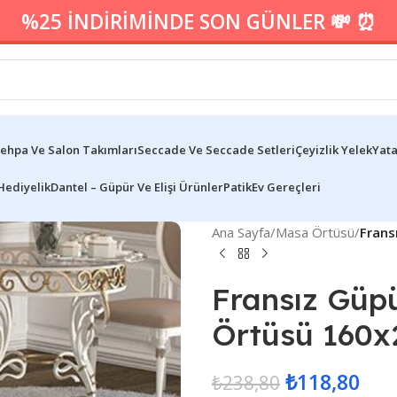
%25 İNDİRİMİNDE SON GÜNLER 💸 ⏰
ehpa Ve Salon Takımları
Seccade Ve Seccade Setleri
Çeyizlik Yelek
Yata
Hediyelik
Dantel – Güpür Ve Elişi Ürünler
Patik
Ev Gereçleri
Ana Sayfa
/
Masa Örtüsü
/
Frans
Fransız Güp
Örtüsü 160x
₺
118,80
₺
238,80