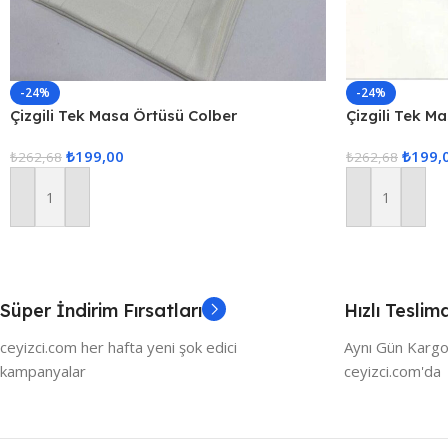
-24%
-24%
Çizgili Tek Masa Örtüsü Colber
Çizgili Tek M
160x220cm – Ekru
160x220cm P
₺
199,00
₺
199,
₺
262,68
₺
262,68
Sepete Ekle
Sepete Ekle
Süper İndirim Fırsatları
Hızlı Teslim
ceyizci.com her hafta yeni şok edici
Aynı Gün Kargo
kampanyalar
ceyizci.com'da