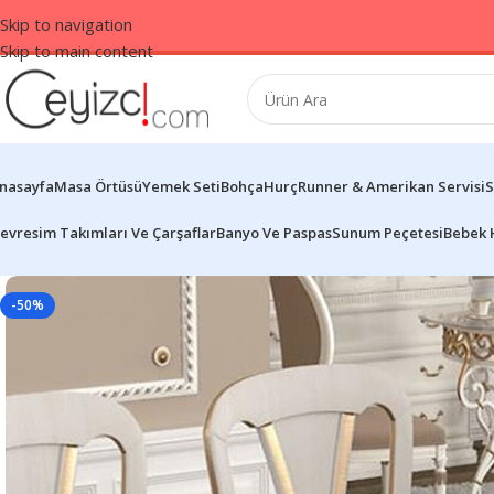
Skip to navigation
Skip to main content
nasayfa
Masa Örtüsü
Yemek Seti
Bohça
Hurç
Runner & Amerikan Servisi
S
evresim Takımları Ve Çarşaflar
Banyo Ve Paspas
Sunum Peçetesi
Bebek 
-50%