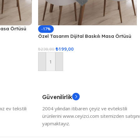
 Masa Örtüsü
-17%
Özel Tasarım Dijital Baskılı Masa Örtüsü
₺
199,00
₺
238,80
Sepete Ekle
Güvenilirlik
z ev tekstili
2004 yılından itibaren çeyiz ve evtekstili
ürünlerini www.ceyizci.com sitemizden satışını
yapmaktayız.