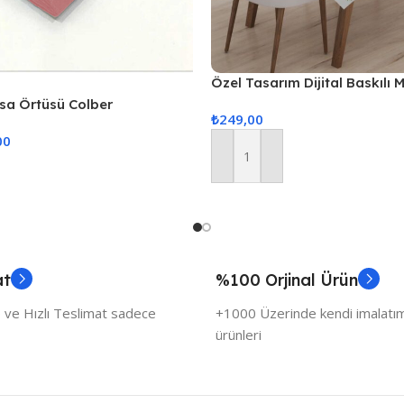
Özel Tasarım Dijital Baskılı
asa Örtüsü Colber
₺
249,00
udra
00
Sepete Ekle
at
%100 Orjinal Ürün
 ve Hızlı Teslimat sadece
+1000 Üzerinde kendi imalatımı
ürünleri