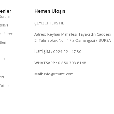
enler
Hemen Ulaşın
Sorular
ÇEYİZCİ TEKSTİL
kleri
m Süreci
Adres:
Reyhan Mahallesi Tayakadın Caddesi
2. Tahıl sokak No : 4 / a Osmangazi / BURSA
leri
İLETİŞİM :
0224 221 47 30
e ?
WHATSAPP :
0 850 303 8148
Mail:
info@ceyizci.com
til
Örtüsü