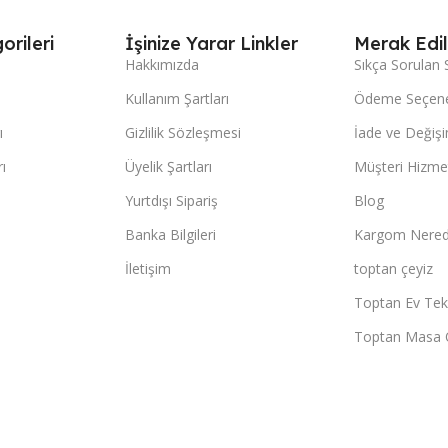
orileri
İşinize Yarar Linkler
Merak Edil
Hakkımızda
Sıkça Sorulan 
Kullanım Şartları
Ödeme Seçene
ı
Gizlilik Sözleşmesi
İade ve Değişi
ı
Üyelik Şartları
Müşteri Hizmet
Yurtdışı Sipariş
Blog
Banka Bilgileri
Kargom Nered
İletişim
toptan çeyiz
Toptan Ev Teks
Toptan Masa 