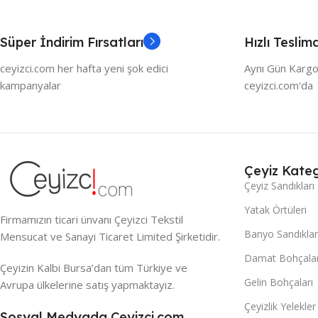
Süper İndirim Fırsatları
Hızlı Teslim
ceyizci.com her hafta yeni şok edici
Aynı Gün Kargo
kampanyalar
ceyizci.com'da
Çeyiz Kateg
Çeyiz Sandıkları
Yatak Örtüleri
Firmamızın ticari ünvanı Çeyizci Tekstil
Banyo Sandıklar
Mensucat ve Sanayi Ticaret Limited Şirketidir.
Damat Bohçalar
Çeyizin Kalbi Bursa’dan tüm Türkiye ve
Gelin Bohçaları
Avrupa ülkelerine satış yapmaktayız.
Çeyizlik Yelekler
Sosyal Medyada Ceyizci.com