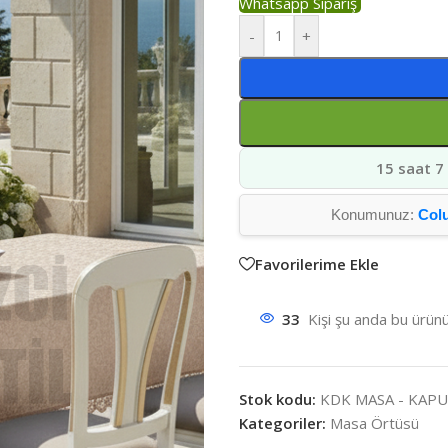
Whatsapp Sipariş
-
+
15 saat 7
Konumunuz:
Col
Favorilerime Ekle
33
Kişi şu anda bu ürünü
Stok kodu:
KDK MASA - KAP
Kategoriler:
Masa Örtüsü