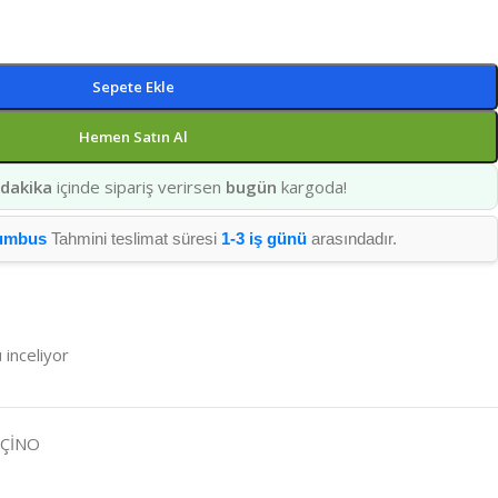
Sepete Ekle
Hemen Satın Al
 dakika
içinde sipariş verirsen
bugün
kargoda!
umbus
Tahmini teslimat süresi
1-3 iş günü
arasındadır.
 inceliyor
UÇİNO