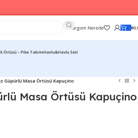
Kargom Nerede
₺
0,
k Örtüsü – Pike Takımı
Havlu&Havlu Seti
ız Güpürlü Masa Örtüsü Kapuçino
ürlü Masa Örtüsü Kapuçino