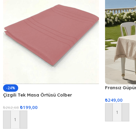
Fransız Güpü
-24%
Örtüsü 160x2
Çizgili Tek Masa Örtüsü Colber
₺
249,00
160x220cm Pudra
₺
199,00
₺
262,68
Sepete Ekle
Sepete Ekle