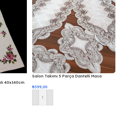
Salon Takımı 5 Parça Dantelli Masa
Örtüsü Runner Seti
kılı 40x140cm
₺
599,00
Sepete Ekle