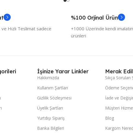
at
%100 Orjinal Ürün
 ve Hızlı Teslimat sadece
+1000 Üzerinde kendi imalatımı
ürünleri
orileri
İşinize Yarar Linkler
Merak Edil
Hakkımızda
Sıkça Sorulan 
Kullanım Şartları
Ödeme Seçene
ı
Gizlilik Sözleşmesi
İade ve Değişi
ı
Üyelik Şartları
Müşteri Hizmet
Yurtdışı Sipariş
Blog
Banka Bilgileri
Kargom Nered