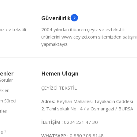
Güvenilirlik
z ev tekstili
2004 yılından itibaren çeyiz ve evtekstili
ürünlerini www.ceyizci.com sitemizden satışını
yapmaktayız.
enler
Hemen Ulaşın
Sorular
ÇEYİZCİ TEKSTİL
kleri
m Süreci
Adres:
Reyhan Mahallesi Tayakadın Caddesi
2. Tahıl sokak No : 4 / a Osmangazi / BURSA
leri
İLETİŞİM :
0224 221 47 30
e ?
WHATSAPP :
0 850 303 8148