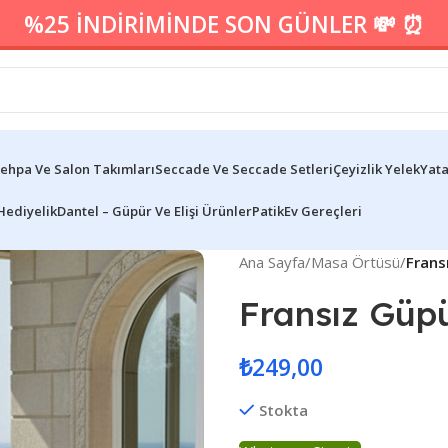
%25 İNDİRİMİNDE SON GÜNLER 💸 ⏰
ehpa Ve Salon Takımları
Seccade Ve Seccade Setleri
Çeyizlik Yelek
Yata
Hediyelik
Dantel – Güpür Ve Elişi Ürünler
Patik
Ev Gereçleri
Ana Sayfa
/
Masa Örtüsü
/
Frans
Fransız Güp
₺
249,00
Stokta