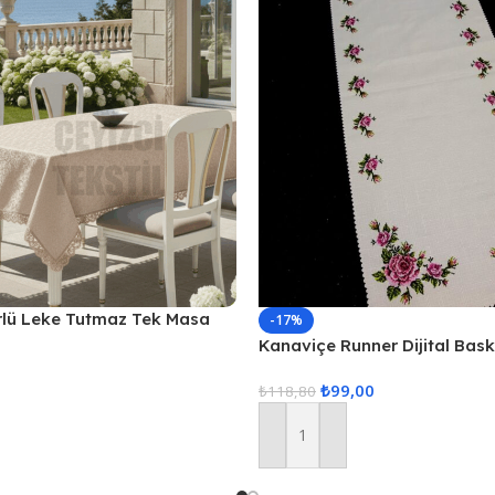
rlü Leke Tutmaz Tek Masa
-17%
20cm – Kapuçino
Kanaviçe Runner Dijital Bas
₺
99,00
₺
118,80
Sepete Ekle