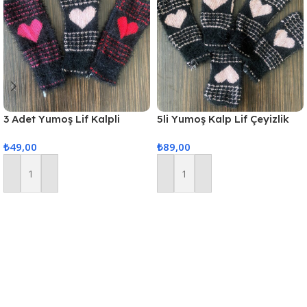
3 Adet Yumoş Lif Kalpli
5li Yumoş Kalp Lif Çeyizlik
Siyah
Kalp Lif Siyah Pudra Kalp
₺
49,00
₺
89,00
Sepete Ekle
Sepete Ekle