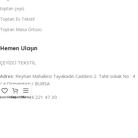
toptan çeyiz
Toptan Ev Tekstil
Toptan Masa Örtüsü
Hemen Ulaşın
ÇEYİZCİ TEKSTİL
Adres:
Reyhan Mahallesi Tayakadın Caddesi 2. Tahıl sokak No : 4
/ a Osmangazi / BURSA
İLETİŞİM :
0224 221 47 30
avorilerim
Sepetim
Menu
WHATSAPP :
0 850 303 8148
Mail:
info@ceyizci.com