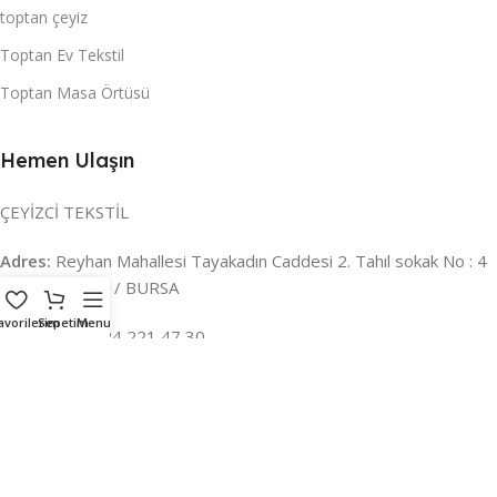
toptan çeyiz
Toptan Ev Tekstil
Toptan Masa Örtüsü
Hemen Ulaşın
ÇEYİZCİ TEKSTİL
Adres:
Reyhan Mahallesi Tayakadın Caddesi 2. Tahıl sokak No : 4
/ a Osmangazi / BURSA
avorilerim
Sepetim
Menu
İLETİŞİM :
0224 221 47 30
WHATSAPP :
0 850 303 8148
Mail:
info@ceyizci.com