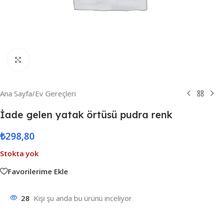
Resmi Büyüt
Ana Sayfa
/
Ev Gereçleri
İade gelen yatak örtüsü pudra renk
₺
298,80
Stokta yok
Favorilerime Ekle
28
Kişi şu anda bu ürünü inceliyor