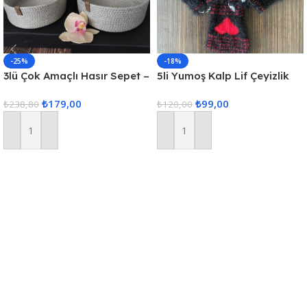
-25%
-18%
3lü Çok Amaçlı Hasır Sepet –
5li Yumoş Kalp Lif Çeyizlik
Gri
Kalp Lif Siyah Kırmızı Kalp
₺
179,00
₺
99,00
₺
238,80
₺
120,00
Sepete Ekle
Sepete Ekle