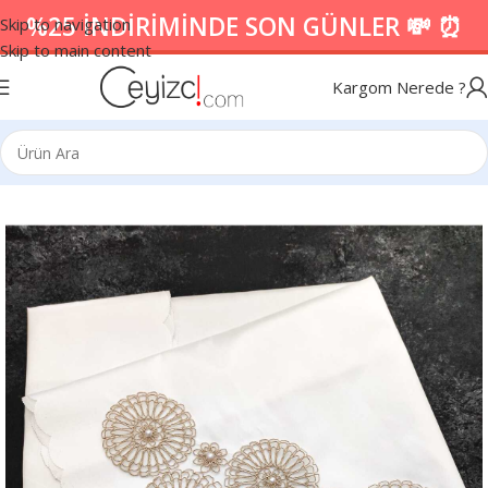
%25 İNDİRİMİNDE SON GÜNLER 💸 ⏰
Skip to navigation
Skip to main content
Kargom Nerede ?