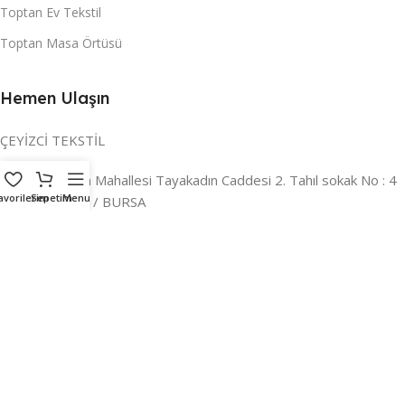
Toptan Ev Tekstil
Toptan Masa Örtüsü
Hemen Ulaşın
ÇEYİZCİ TEKSTİL
Adres:
Reyhan Mahallesi Tayakadın Caddesi 2. Tahıl sokak No : 4
avorilerim
Sepetim
Menu
/ a Osmangazi / BURSA
İLETİŞİM :
0224 221 47 30
WHATSAPP :
0 850 303 8148
Mail:
info@ceyizci.com
2023 Çeyizci. Her Hakkı Saklıdır.