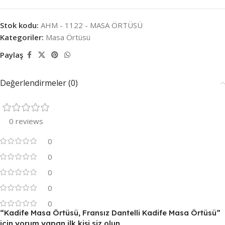
Stok kodu:
AHM - 1122 - MASA ÖRTÜSÜ
Kategoriler:
Masa Örtüsü
Paylaş
Değerlendirmeler (0)
0 reviews
0
0
0
0
0
“Kadife Masa Örtüsü, Fransız Dantelli Kadife Masa Örtüsü”
için yorum yapan ilk kişi siz olun