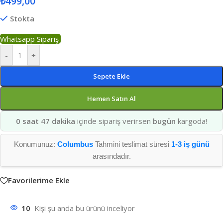
₺
499,00
Stokta
Whatsapp Sipariş
-
+
Sepete Ekle
Hemen Satın Al
0 saat 47 dakika
içinde sipariş verirsen
bugün
kargoda!
Konumunuz:
Columbus
Tahmini teslimat süresi
1-3 iş günü
arasındadır.
Favorilerime Ekle
10
Kişi şu anda bu ürünü inceliyor