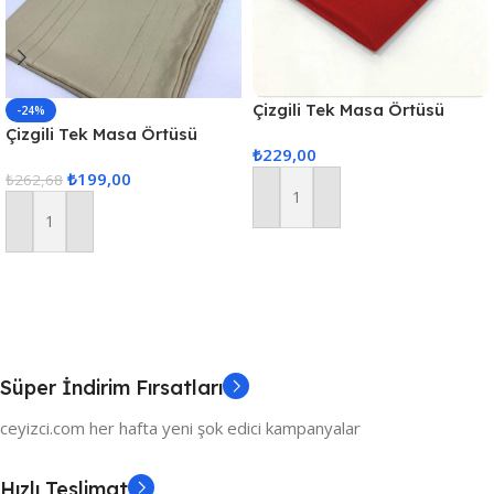
Çizgili Tek Masa Örtüsü
-24%
Colber 160x220cm Kırmızı
Çizgili Tek Masa Örtüsü
₺
229,00
Colber 160x220cm Kahve
₺
199,00
₺
262,68
Sepete Ekle
Sepete Ekle
Süper İndirim Fırsatları
ceyizci.com her hafta yeni şok edici kampanyalar
Hızlı Teslimat