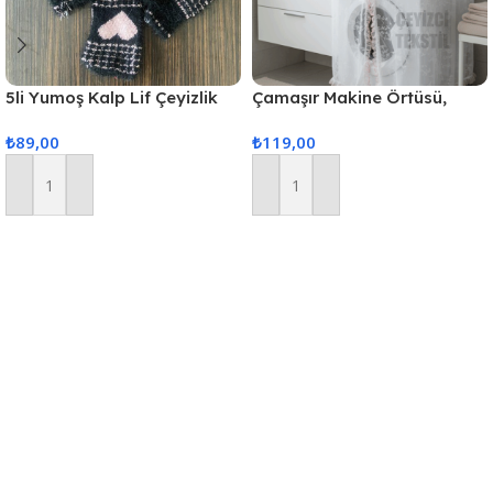
5li Yumoş Kalp Lif Çeyizlik
Çamaşır Makine Örtüsü,
Kalp Lif Siyah Pudra Kalp
Standart Makina Örtüsü
₺
89,00
₺
119,00
Sepete Ekle
Sepete Ekle