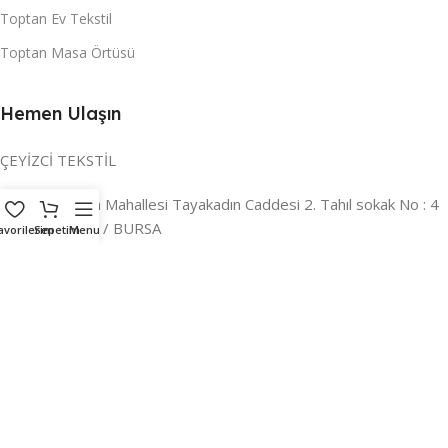
Toptan Ev Tekstil
Toptan Masa Örtüsü
Hemen Ulaşın
ÇEYİZCİ TEKSTİL
Adres:
Reyhan Mahallesi Tayakadın Caddesi 2. Tahıl sokak No : 4
/ a Osmangazi / BURSA
avorilerim
Sepetim
Menu
İLETİŞİM :
0224 221 47 30
WHATSAPP :
0 850 303 8148
Mail:
info@ceyizci.com
2023 Çeyizci. Her Hakkı Saklıdır.