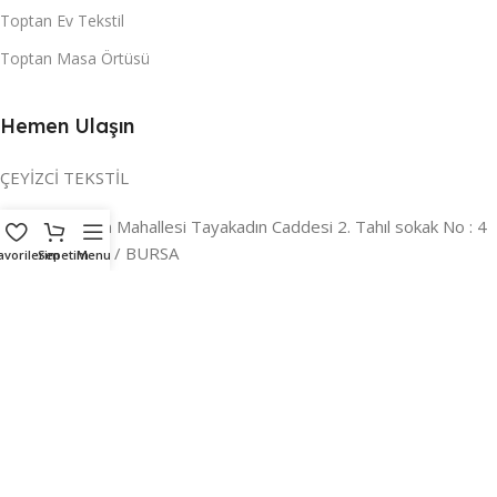
Toptan Ev Tekstil
Toptan Masa Örtüsü
Hemen Ulaşın
ÇEYİZCİ TEKSTİL
Adres:
Reyhan Mahallesi Tayakadın Caddesi 2. Tahıl sokak No : 4
/ a Osmangazi / BURSA
avorilerim
Sepetim
Menu
İLETİŞİM :
0224 221 47 30
WHATSAPP :
0 850 303 8148
Mail:
info@ceyizci.com
2023 Çeyizci. Her Hakkı Saklıdır.