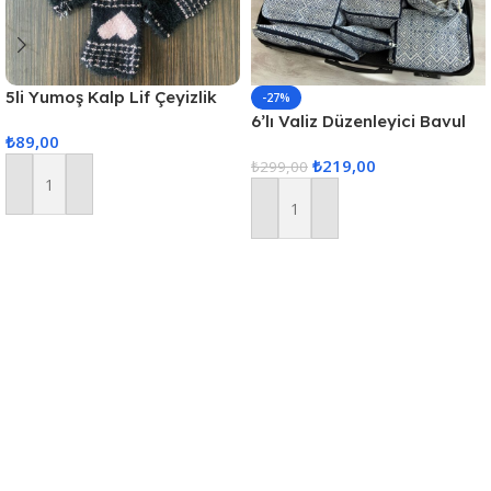
5li Yumoş Kalp Lif Çeyizlik
-27%
Kalp Lif Siyah Pudra Kalp
6’lı Valiz Düzenleyici Bavul
₺
89,00
Içi Organizer Set Seyahat
₺
219,00
Hurcu
₺
299,00
Sepete Ekle
Sepete Ekle