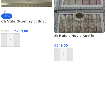
-27%
6’lı Valiz Düzenleyici Bavul
Içi Organizer Set Seyahat
₺
219,00
Hurcu
₺
299,00
6lı Kutulu Havlu Kadife
(Karısık Renk Gönderilir)
Sepete Ekle
₺
549,00
Sepete Ekle