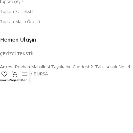
toptan çeyiz
Toptan Ev Tekstil
Toptan Masa Örtüsü
Hemen Ulaşın
ÇEYİZCİ TEKSTİL
Adres:
Reyhan Mahallesi Tayakadın Caddesi 2. Tahıl sokak No : 4
/ a Osmangazi / BURSA
avorilerim
Sepetim
Menu
İLETİŞİM :
0224 221 47 30
WHATSAPP :
0 850 303 8148
Mail:
info@ceyizci.com