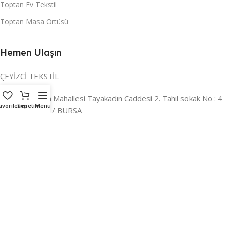
Toptan Ev Tekstil
Toptan Masa Örtüsü
Hemen Ulaşın
ÇEYİZCİ TEKSTİL
Adres:
Reyhan Mahallesi Tayakadın Caddesi 2. Tahıl sokak No : 4
avorilerim
Sepetim
Menu
/ a Osmangazi / BURSA
İLETİŞİM :
0224 221 47 30
WHATSAPP :
0 850 303 8148
Mail:
info@ceyizci.com
2023 Çeyizci. Her Hakkı Saklıdır.