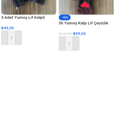
3 Adet Yumoş Lif Kalpli
-18%
Siyah
5li Yumoş Kalp Lif Çeyizlik
₺
49,00
Kalp Lif Siyah Kırmızı Kalp
₺
99,00
₺
120,00
Sepete Ekle
Sepete Ekle