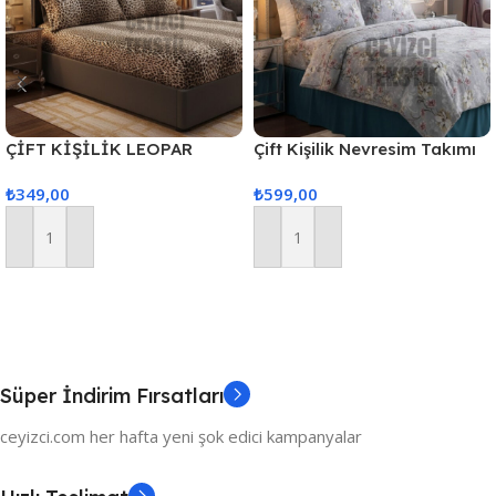
ÇİFT KİŞİLİK LEOPAR
Çift Kişilik Nevresim Takımı
MODEL LASTİKLİ ÇARŞAF
GRİ ZEMİN
₺
349,00
₺
599,00
TAKIMI – 2 ADET YASTIK
KILIFLI
Sepete Ekle
Sepete Ekle
Süper İndirim Fırsatları
ceyizci.com her hafta yeni şok edici kampanyalar