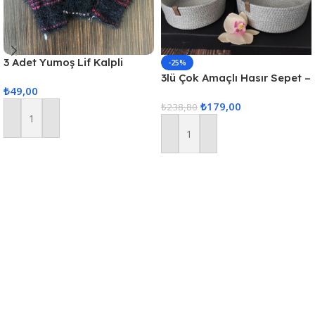
3 Adet Yumoş Lif Kalpli
-25%
Siyah
3lü Çok Amaçlı Hasır Sepet –
₺
49,00
Gri
₺
179,00
₺
238,80
Sepete Ekle
Sepete Ekle