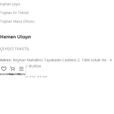
toptan çeyiz
Toptan Ev Tekstil
Toptan Masa Örtüsü
Hemen Ulaşın
ÇEYİZCİ TEKSTİL
Adres:
Reyhan Mahallesi Tayakadın Caddesi 2. Tahıl sokak No : 4
/ a Osmangazi / BURSA
avorilerim
Sepetim
Menu
İLETİŞİM :
0224 221 47 30
WHATSAPP :
0 850 303 8148
Mail:
info@ceyizci.com