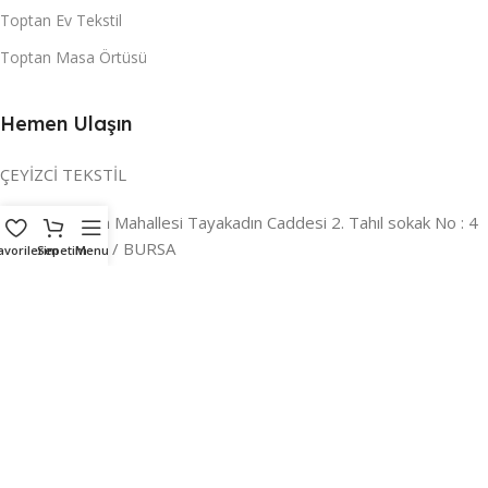
Toptan Ev Tekstil
Toptan Masa Örtüsü
Hemen Ulaşın
ÇEYİZCİ TEKSTİL
Adres:
Reyhan Mahallesi Tayakadın Caddesi 2. Tahıl sokak No : 4
/ a Osmangazi / BURSA
avorilerim
Sepetim
Menu
İLETİŞİM :
0224 221 47 30
WHATSAPP :
0 850 303 8148
Mail:
info@ceyizci.com
2023 Çeyizci. Her Hakkı Saklıdır.