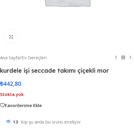
Resmi Büyüt
Ana Sayfa
/
Ev Gereçleri
kurdele işi seccade takımı çiçekli mor
₺
442,80
Stokta yok
Favorilerime Ekle
13
Kişi şu anda bu ürünü inceliyor