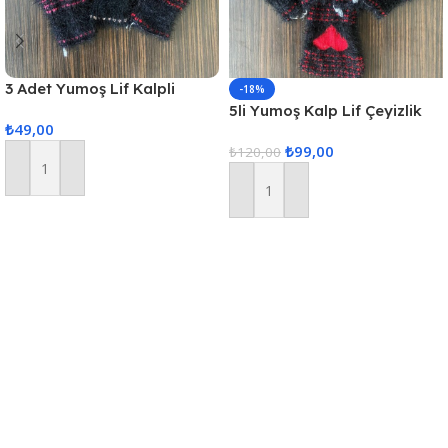
3 Adet Yumoş Lif Kalpli
-18%
Siyah
5li Yumoş Kalp Lif Çeyizlik
₺
49,00
Kalp Lif Siyah Kırmızı Kalp
₺
99,00
₺
120,00
Sepete Ekle
Sepete Ekle