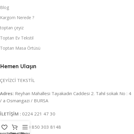
Blog
Kargom Nerede ?
toptan çeyiz
Toptan Ev Tekstil
Toptan Masa Örtüsü
Hemen Ulaşın
ÇEYİZCİ TEKSTİL
Adres:
Reyhan Mahallesi Tayakadın Caddesi 2. Tahıl sokak No : 4
/ a Osmangazi / BURSA
İLETİŞİM :
0224 221 47 30
WHATSAPP :
0 850 303 8148
avorilerim
Sepetim
Menu