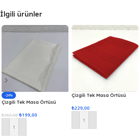
İlgili ürünler
Çizgili Tek Masa Örtüsü
-24%
Colber 160x220cm Kırmızı
Çizgili Tek Masa Örtüsü
₺
229,00
Colber 160x220cm – Ekru
₺
199,00
₺
262,68
Sepete Ekle
Sepete Ekle