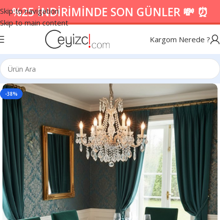
%25 İNDİRİMİNDE SON GÜNLER 💸 ⏰
Skip to navigation
Skip to main content
Kargom Nerede ?
-38%