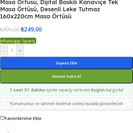
Masa Örtüsü, Dijital Baskılı Kanaviçe Tek
Masa Örtüsü, Desenli Leke Tutmaz
160x220cm Masa Örtüsü
₺
249,00
₺
399,00
Whatsapp Sipariş
-
+
Sepete Ekle
Hemen Satın Al
1 saat 51 dakika
içinde sipariş verirsen
bugün
kargoda!
Konumunuz ve tahmini teslimat süresi burada gösterilecek
Favorilerime Ekle