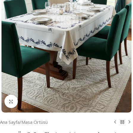
Resmi Büyüt
Ana Sayfa
/
Masa Örtüsü