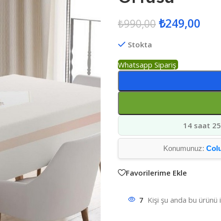
₺
249,00
₺
990,00
Stokta
Whatsapp Sipariş
14 saat 25
Konumunuz:
Col
Favorilerime Ekle
7
Kişi şu anda bu ürünü 