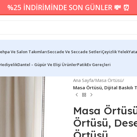
%25 İNDİRİMİNDE SON GÜNLER 💸 ⏰
ehpa Ve Salon Takımları
Seccade Ve Seccade Setleri
Çeyizlik Yelek
Yata
Hediyelik
Dantel – Güpür Ve Elişi Ürünler
Patik
Ev Gereçleri
Ana Sayfa
/
Masa Örtüsü
/
Masa Örtüsü, Dijital Baskıl
Masa Örtüsü,
Örtüsü, Des
Örtüsü