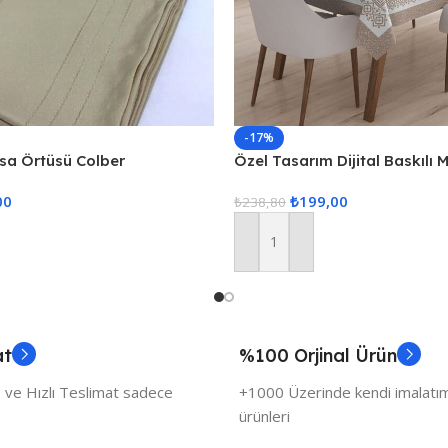
-17%
asa Örtüsü Colber
Özel Tasarım Dijital Baskılı
ahve
00
₺
199,00
₺
238,80
Sepete Ekle
at
%100 Orjinal Ürün
 ve Hızlı Teslimat sadece
+1000 Üzerinde kendi imalatımı
ürünleri