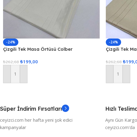
-24%
-24%
Çizgili Tek Masa Örtüsü Colber
Çizgili Tek M
160x220cm – Ekru
160x220cm K
₺
199,00
₺
199,
₺
262,68
₺
262,68
Sepete Ekle
Sepete Ekle
Süper İndirim Fırsatları
Hızlı Teslim
ceyizci.com her hafta yeni şok edici
Aynı Gün Kargo
kampanyalar
ceyizci.com'da