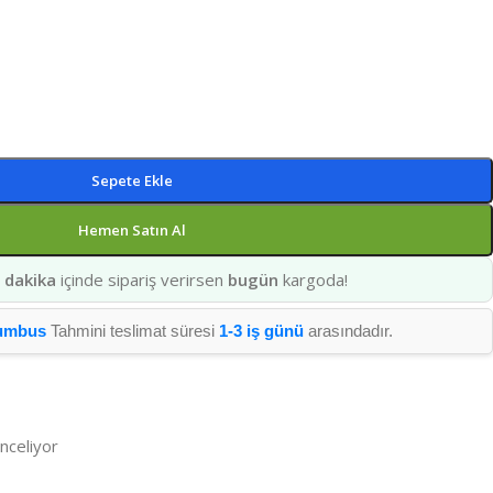
Sepete Ekle
Hemen Satın Al
 dakika
içinde sipariş verirsen
bugün
kargoda!
umbus
Tahmini teslimat süresi
1-3 iş günü
arasındadır.
inceliyor