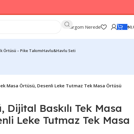
Kargom Nerede
₺
0,
k Örtüsü – Pike Takımı
Havlu&Havlu Seti
ı Tek Masa Örtüsü, Desenli Leke Tutmaz Tek Masa Örtüsü
 Dijital Baskılı Tek Masa
enli Leke Tutmaz Tek Masa