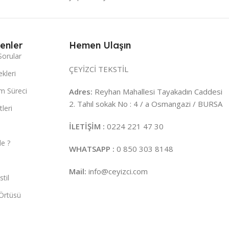
enler
Hemen Ulaşın
Sorular
ÇEYİZCİ TEKSTİL
kleri
m Süreci
Adres:
Reyhan Mahallesi Tayakadın Caddesi
2. Tahıl sokak No : 4 / a Osmangazi / BURSA
leri
İLETİŞİM :
0224 221 47 30
e ?
WHATSAPP :
0 850 303 8148
Mail:
info@ceyizci.com
til
Örtüsü