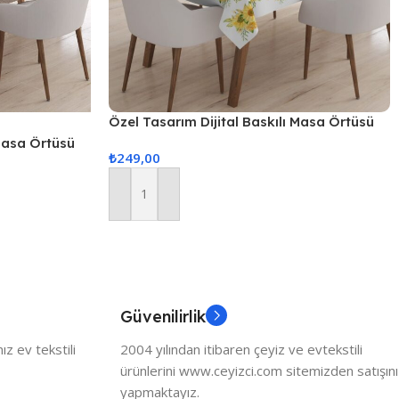
Özel Tasarım Dijital Baskılı Masa Örtüsü
 Masa Örtüsü
₺
249,00
Sepete Ekle
Güvenilirlik
z ev tekstili
2004 yılından itibaren çeyiz ve evtekstili
ürünlerini www.ceyizci.com sitemizden satışını
yapmaktayız.