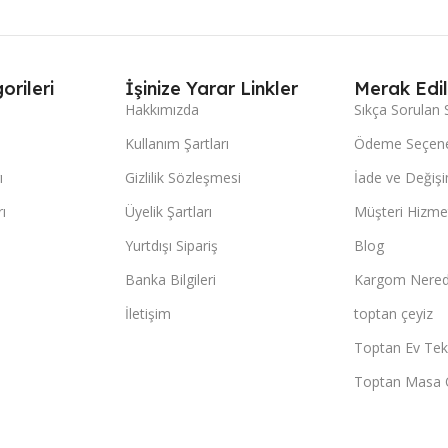
orileri
İşinize Yarar Linkler
Merak Edil
Hakkımızda
Sıkça Sorulan 
Kullanım Şartları
Ödeme Seçene
ı
Gizlilik Sözleşmesi
İade ve Değişi
ı
Üyelik Şartları
Müşteri Hizmet
Yurtdışı Sipariş
Blog
Banka Bilgileri
Kargom Nered
İletişim
toptan çeyiz
Toptan Ev Teks
Toptan Masa 