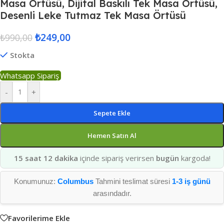
Masa Örtüsü, Dijital Baskılı Tek Masa Örtüsü,
Desenli Leke Tutmaz Tek Masa Örtüsü
₺
249,00
₺
990,00
Stokta
Whatsapp Sipariş
-
+
Sepete Ekle
Hemen Satın Al
15 saat 12 dakika
içinde sipariş verirsen
bugün
kargoda!
Konumunuz:
Columbus
Tahmini teslimat süresi
1-3 iş günü
arasındadır.
Favorilerime Ekle