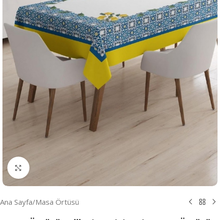
Resmi Büyüt
Ana Sayfa
/
Masa Örtüsü