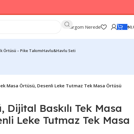
Kargom Nerede
₺
0,
k Örtüsü – Pike Takımı
Havlu&Havlu Seti
ı Tek Masa Örtüsü, Desenli Leke Tutmaz Tek Masa Örtüsü
 Dijital Baskılı Tek Masa
enli Leke Tutmaz Tek Masa