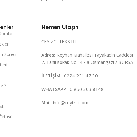
enler
Hemen Ulaşın
Sorular
ÇEYİZCİ TEKSTİL
kleri
m Süreci
Adres:
Reyhan Mahallesi Tayakadın Caddesi
2. Tahıl sokak No : 4 / a Osmangazi / BURSA
leri
İLETİŞİM :
0224 221 47 30
e ?
WHATSAPP :
0 850 303 8148
Mail:
info@ceyizci.com
til
Örtüsü