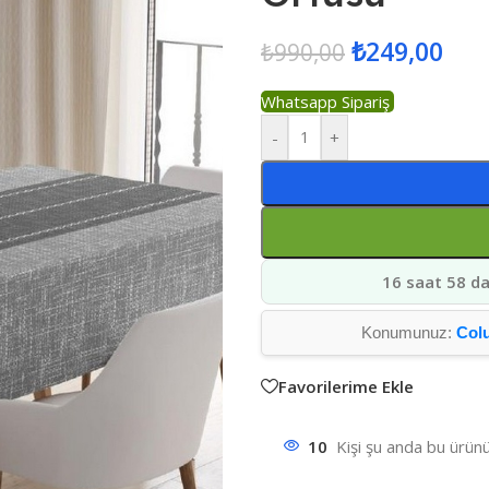
₺
249,00
₺
990,00
Whatsapp Sipariş
-
+
16 saat 58 da
Konumunuz:
Col
Favorilerime Ekle
10
Kişi şu anda bu ürünü