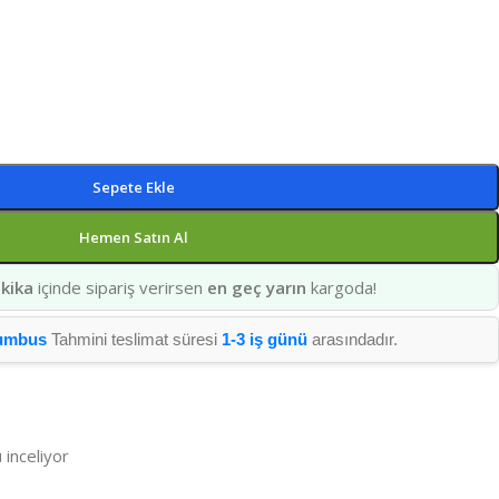
Sepete Ekle
Hemen Satın Al
kika
içinde sipariş verirsen
en geç yarın
kargoda!
umbus
Tahmini teslimat süresi
1-3 iş günü
arasındadır.
 inceliyor