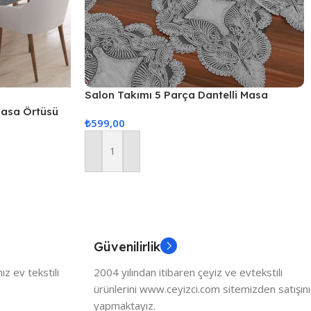
Salon Takımı 5 Parça Dantelli Masa
Örtüsü Runner Seti – Gri
 Masa Örtüsü
₺
599,00
Sepete Ekle
Güvenilirlik
z ev tekstili
2004 yılından itibaren çeyiz ve evtekstili
ürünlerini www.ceyizci.com sitemizden satışını
yapmaktayız.