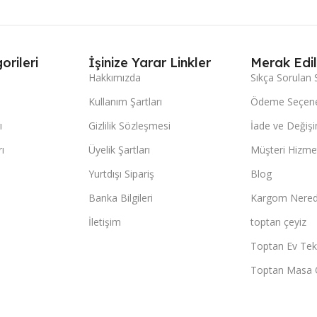
orileri
İşinize Yarar Linkler
Merak Edil
Hakkımızda
Sıkça Sorulan 
Kullanım Şartları
Ödeme Seçene
ı
Gizlilik Sözleşmesi
İade ve Değişi
ı
Üyelik Şartları
Müşteri Hizmet
Yurtdışı Sipariş
Blog
Banka Bilgileri
Kargom Nered
İletişim
toptan çeyiz
Toptan Ev Teks
Toptan Masa 