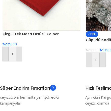
Çizgili Tek Masa Örtüsü Colber
-31%
160x220cm Kırmızı
Güpürlü Kadi
₺
229,00
₺
139,
₺
200,00
Sepete Ekle
Sepete Ekle
Süper İndirim Fırsatları
Hızlı Teslim
ceyizci.com her hafta yeni şok edici
Aynı Gün Kargo
kampanyalar
ceyizci.com'da