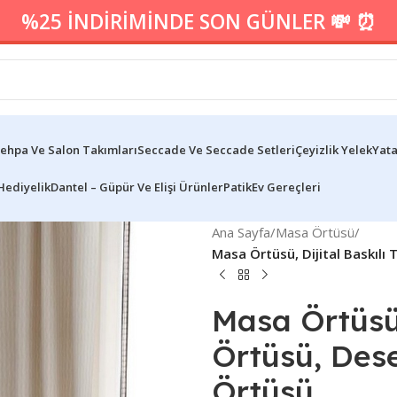
%25 İNDİRİMİNDE SON GÜNLER 💸 ⏰
ehpa Ve Salon Takımları
Seccade Ve Seccade Setleri
Çeyizlik Yelek
Yata
Hediyelik
Dantel – Güpür Ve Elişi Ürünler
Patik
Ev Gereçleri
Ana Sayfa
/
Masa Örtüsü
/
Masa Örtüsü, Dijital Baskıl
Masa Örtüsü,
Örtüsü, Des
Örtüsü