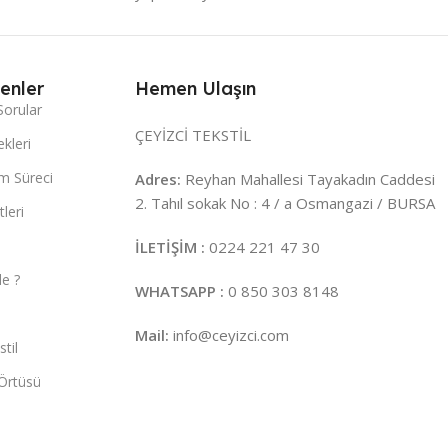
enler
Hemen Ulaşın
Sorular
ÇEYİZCİ TEKSTİL
kleri
m Süreci
Adres:
Reyhan Mahallesi Tayakadın Caddesi
2. Tahıl sokak No : 4 / a Osmangazi / BURSA
leri
İLETİŞİM :
0224 221 47 30
e ?
WHATSAPP :
0 850 303 8148
Mail:
info@ceyizci.com
til
Örtüsü