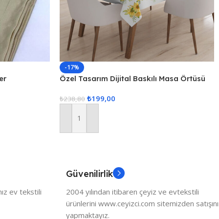
-17%
er
Özel Tasarım Dijital Baskılı Masa Örtüsü
₺
199,00
₺
238,80
Sepete Ekle
Güvenilirlik
z ev tekstili
2004 yılından itibaren çeyiz ve evtekstili
ürünlerini www.ceyizci.com sitemizden satışını
yapmaktayız.