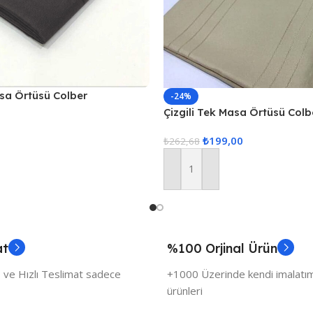
asa Örtüsü Colber
-24%
Füme
Çizgili Tek Masa Örtüsü Colb
160x220cm Kahve
₺
199,00
₺
262,68
Sepete Ekle
at
%100 Orjinal Ürün
 ve Hızlı Teslimat sadece
+1000 Üzerinde kendi imalatımı
ürünleri