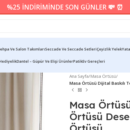
%25 İNDİRİMİNDE SON GÜNLER 💸 ⏰
ehpa Ve Salon Takımları
Seccade Ve Seccade Setleri
Çeyizlik Yelek
Yata
Hediyelik
Dantel – Güpür Ve Elişi Ürünler
Patik
Ev Gereçleri
Ana Sayfa
/
Masa Örtüsü
/
Masa Örtüsü Dijital Baskılı
Masa Örtüsü 
Örtüsü Dese
Örtüsü