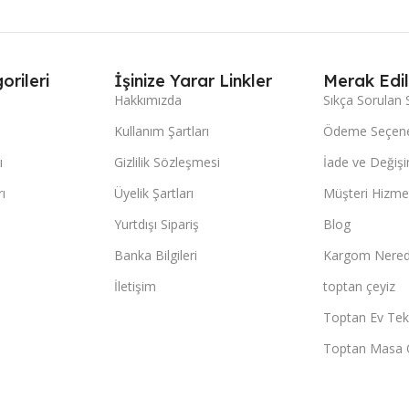
orileri
İşinize Yarar Linkler
Merak Edil
Hakkımızda
Sıkça Sorulan 
Kullanım Şartları
Ödeme Seçene
ı
Gizlilik Sözleşmesi
İade ve Değişi
ı
Üyelik Şartları
Müşteri Hizmet
Yurtdışı Sipariş
Blog
Banka Bilgileri
Kargom Nered
İletişim
toptan çeyiz
Toptan Ev Teks
Toptan Masa 