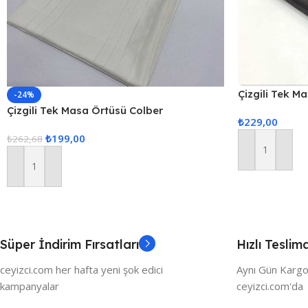
Çizgili Tek M
-24%
160x220cm 
Çizgili Tek Masa Örtüsü Colber
₺
229,00
160x220cm – Ekru
₺
199,00
₺
262,68
Sepete Ekle
Sepete Ekle
Süper İndirim Fırsatları
Hızlı Teslim
ceyizci.com her hafta yeni şok edici
Aynı Gün Kargo
kampanyalar
ceyizci.com'da