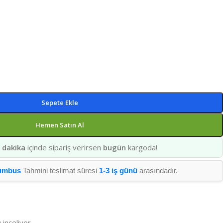
Sepete Ekle
Hemen Satın Al
 dakika
içinde sipariş verirsen
bugün
kargoda!
umbus
Tahmini teslimat süresi
1-3 iş günü
arasındadır.
 inceliyor