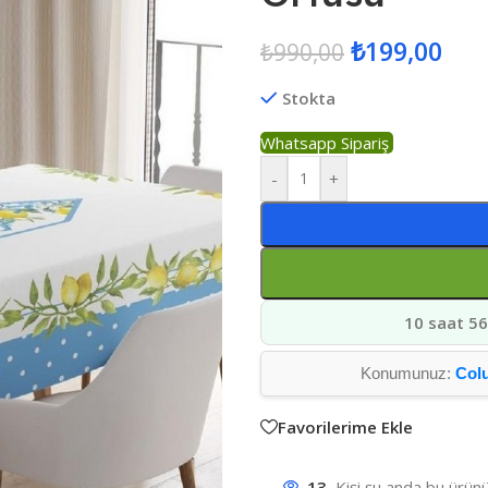
₺
199,00
₺
990,00
Stokta
Whatsapp Sipariş
-
+
10 saat 56
Konumunuz:
Col
Favorilerime Ekle
13
Kişi şu anda bu ürünü