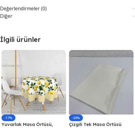
Değerlendirmeler (0)
Diğer
İlgili ürünler
-17%
-24%
Yuvarlak Masa Örtüsü,
Çizgili Tek Masa Örtüsü
Fiskos Dijital Baskılı
Colber 160x220cm – Ekru