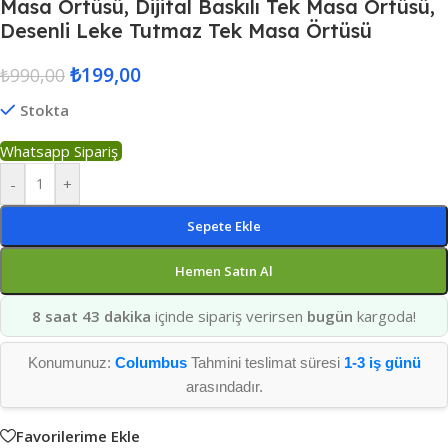
Masa Örtüsü, Dijital Baskılı Tek Masa Örtüsü,
Desenli Leke Tutmaz Tek Masa Örtüsü
₺
199,00
₺
990,00
Stokta
Whatsapp Sipariş
-
+
Sepete Ekle
Hemen Satın Al
8 saat 43 dakika
içinde sipariş verirsen
bugün
kargoda!
Konumunuz:
Columbus
Tahmini teslimat süresi
1-3 iş günü
arasındadır.
Favorilerime Ekle