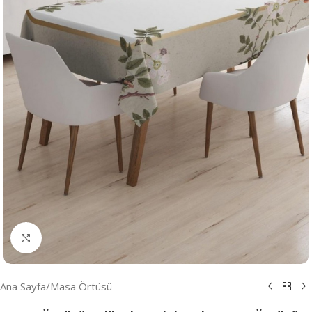
Resmi Büyüt
Ana Sayfa
/
Masa Örtüsü