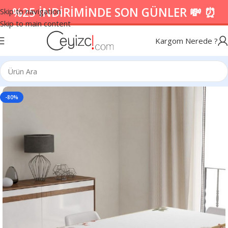
%25 İNDİRİMİNDE SON GÜNLER 💸 ⏰
Skip to navigation
Skip to main content
Kargom Nerede ?
-80%