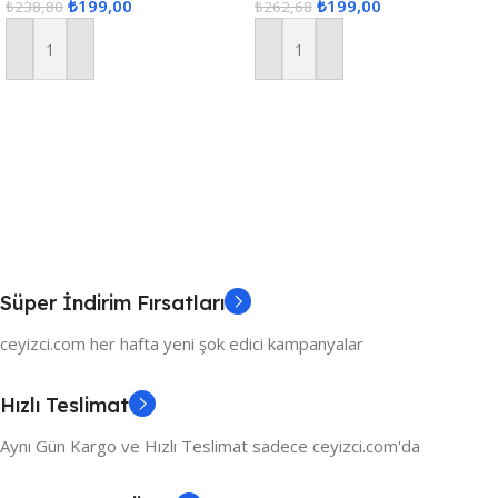
₺
199,00
₺
199,00
₺
238,80
₺
262,68
Sepete Ekle
Sepete Ekle
Süper İndirim Fırsatları
ceyizci.com her hafta yeni şok edici kampanyalar
Hızlı Teslimat
Aynı Gün Kargo ve Hızlı Teslimat sadece ceyizci.com'da