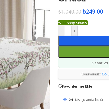
₺
249,00
₺
1.040,00
Whatsapp Sipariş
-
+
5 saat 29
Konumunuz:
Col
Favorilerime Ekle
24
Kişi şu anda bu ürünü