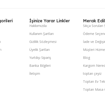
orileri
İşinize Yarar Linkler
Merak Edil
Hakkımızda
Sıkça Sorulan 
Kullanım Şartları
Ödeme Seçene
ı
Gizlilik Sözleşmesi
İade ve Değişi
ı
Üyelik Şartları
Müşteri Hizmet
Yurtdışı Sipariş
Blog
Banka Bilgileri
Kargom Nered
İletişim
toptan çeyiz
Toptan Ev Teks
Toptan Masa 