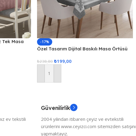
z Tek Masa
-17%
Özel Tasarım Dijital Baskılı Masa Örtüsü
₺
199,00
₺
238,80
Sepete Ekle
Güvenilirlik
z ev tekstili
2004 yılından itibaren çeyiz ve evtekstili
ürünlerini www.ceyizci.com sitemizden satışını
yapmaktayız.