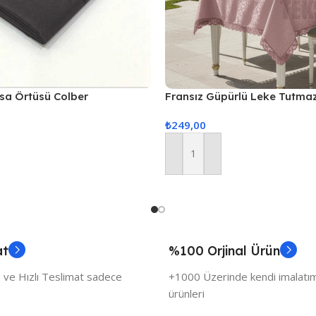
asa Örtüsü Colber
Fransız Güpürlü Leke Tutma
Füme
Örtüsü 160x260cm – Pudra
₺
249,00
Sepete Ekle
at
%100 Orjinal Ürün
 ve Hızlı Teslimat sadece
+1000 Üzerinde kendi imalatımı
ürünleri