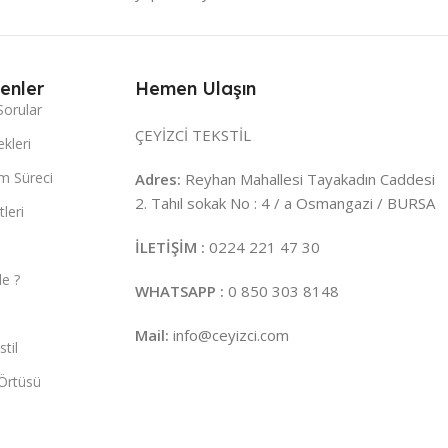
enler
Hemen Ulaşın
Sorular
ÇEYİZCİ TEKSTİL
kleri
m Süreci
Adres:
Reyhan Mahallesi Tayakadın Caddesi
2. Tahıl sokak No : 4 / a Osmangazi / BURSA
leri
İLETİŞİM :
0224 221 47 30
e ?
WHATSAPP :
0 850 303 8148
Mail:
info@ceyizci.com
til
Örtüsü