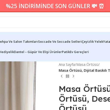
%25 İNDİRİMİNDE SON GÜNLER 💸 ⏰
ehpa Ve Salon Takımları
Seccade Ve Seccade Setleri
Çeyizlik Yelek
Yata
Hediyelik
Dantel – Güpür Ve Elişi Ürünler
Patik
Ev Gereçleri
Ana Sayfa
/
Masa Örtüsü
/
Masa Örtüsü, Dijital Baskıl
Masa Örtüsü,
Örtüsü, Des
Örtüsü