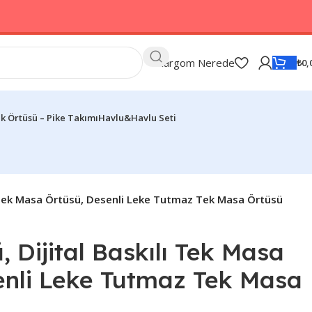
Kargom Nerede
₺
0,
k Örtüsü – Pike Takımı
Havlu&Havlu Seti
ı Tek Masa Örtüsü, Desenli Leke Tutmaz Tek Masa Örtüsü
 Dijital Baskılı Tek Masa
enli Leke Tutmaz Tek Masa