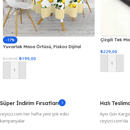
Çizgili Tek M
-17%
160x220cm 
Yuvarlak Masa Örtüsü, Fiskos Dijital
₺
229,00
Baskılı
₺
199,00
₺
238,80
Sepete Ekle
Sepete Ekle
Süper İndirim Fırsatları
Hızlı Teslim
ceyizci.com her hafta yeni şok edici
Aynı Gün Kargo
kampanyalar
ceyizci.com'da